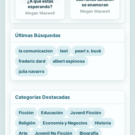
¿A qué estás
se enamoran
esperando?
Megan Maxwell
Megan Maxwell
Últimas Búsquedas
la comunicacion
test
pearl s. buck
frederic dard
albert espinosa
julia navarro
Categorías Destacadas
Ficción
Educación
Juvenil Ficción
Religión
Economía y Negocios
Historia
Arte
Juvenil No Ficción
Biografía