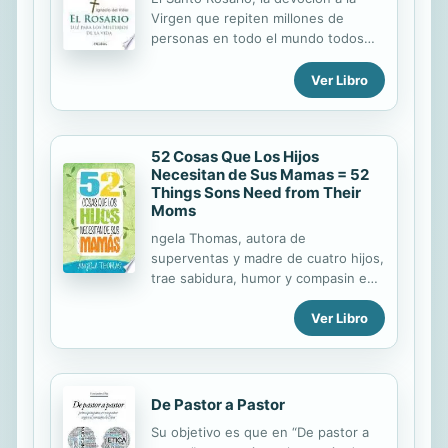
Virgen que repiten millones de
personas en todo el mundo todos
los días, es una plegaria muy sencilla
que consiste en repetir siempre las
Ver Libro
mismas oraciones. ¿De dónde
proviene? ¿Cuál es su origen?
¿Cómo se reza? ¿Qué hacer para
52 Cosas Que Los Hijos
mejorar? En estas páginas
Necesitan de Sus Mamas = 52
encontrarás las respuestas a estas
Things Sons Need from Their
preguntas.
Moms
ngela Thomas, autora de
superventas y madre de cuatro hijos,
trae sabidura, humor y compasin en
este libro para las mams. Encuentra
Ver Libro
aliento e inspiracin mientras te
expone formas creativas para
ayudarte a conectarte con el corazn
de tu hijo. Con compasin y
creatividad, ngela presenta 52
De Pastor a Pastor
inspiraciones para ayudar a las
Su objetivo es que en “De pastor a
madres a que experimenten de