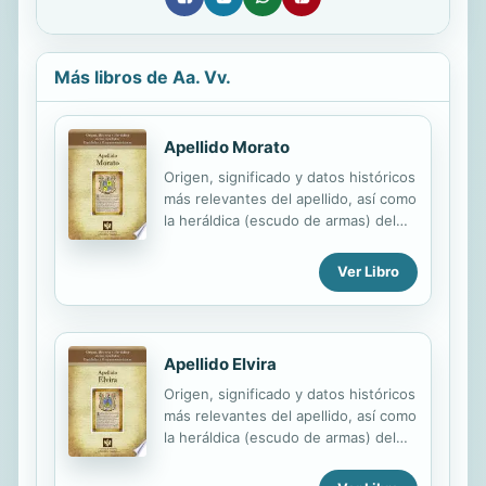
Más libros de Aa. Vv.
Apellido Morato
Origen, significado y datos históricos
más relevantes del apellido, así como
la heráldica (escudo de armas) del
linaje. Para la documentación y
edición de todas nuestras láminas
Ver Libro
nos regimos por un estricto
protocolo cuya finalidad es la de
garantizar la veracidad y utilidad de la
información. Incluye descripción y
Apellido Elvira
simbolismo de los principales
Origen, significado y datos históricos
esmaltes, metales y piezas
más relevantes del apellido, así como
heráldicas.
la heráldica (escudo de armas) del
linaje. Para la documentación y
edición de todas nuestras láminas