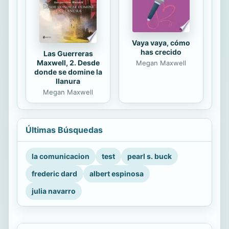
Vaya vaya, cómo
has crecido
Las Guerreras
Maxwell, 2. Desde
Megan Maxwell
donde se domine la
llanura
Megan Maxwell
Últimas Búsquedas
la comunicacion
test
pearl s. buck
frederic dard
albert espinosa
julia navarro