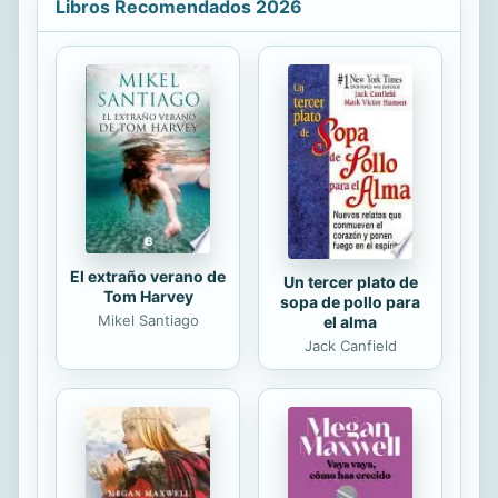
Libros Recomendados 2026
MIRANDO ESTRELLAS (título que
hace referencia a los testimonios
más antiguos de esta actividad del
hombre sobre la Tierra) aborda los
asuntos del cosmos que sin duda
llaman más la atracción del lector
actual: la composición y el origen del
universo, los agujeros negros, el
comportamiento ...
El extraño verano de
Un tercer plato de
Tom Harvey
sopa de pollo para
Mikel Santiago
el alma
Jack Canfield