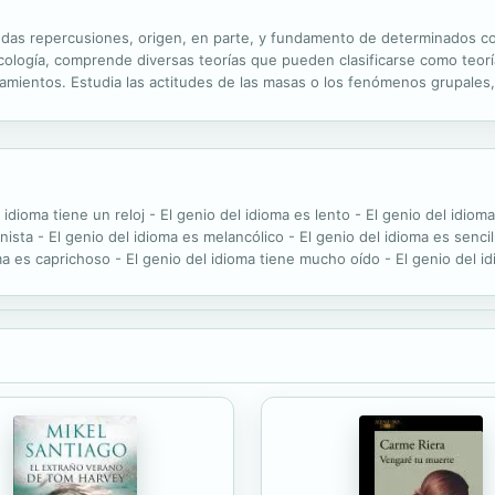
ndas repercusiones, origen, en parte, y fundamento de determinados c
sicología, comprende diversas teorías que pueden clasificarse como teor
amientos. Estudia las actitudes de las masas o los fenómenos grupales
social constituye una valiosa aportación a la sistematización y...
dioma tiene un reloj - El genio del idioma es lento - El genio del idioma
sta - El genio del idioma es melancólico - El genio del idioma es sencill
a es caprichoso - El genio del idioma tiene mucho oído - El genio del id
uién es el genio del idioma?