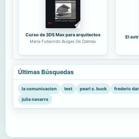
Curso de 3DS Max para arquitectos
El ext
María Fullaondo Buigas De Dalmau
Últimas Búsquedas
la comunicacion
test
pearl s. buck
frederic da
julia navarro