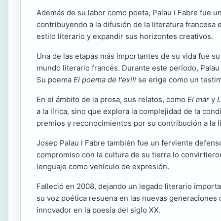
Además de su labor como poeta, Palau i Fabre fue un
contribuyendo a la difusión de la literatura francesa
estilo literario y expandir sus horizontes creativos.
Una de las etapas más importantes de su vida fue su e
mundo literario francés. Durante este período, Palau 
Su poema
El poema de l'exili
se erige como un testimo
En el ámbito de la prosa, sus relatos, como
El mar
y
L
a la lírica, sino que explora la complejidad de la con
premios y reconocimientos por su contribución a la l
Josep Palau i Fabre también fue un ferviente defenso
compromiso con la cultura de su tierra lo convirtieron
lenguaje como vehículo de expresión.
Falleció en 2008, dejando un legado literario importa
su voz poética resuena en las nuevas generaciones d
innovador en la poesía del siglo XX.