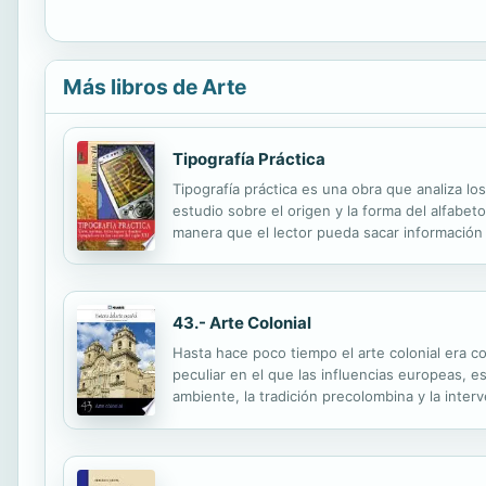
Más libros de Arte
Tipografía Práctica
Tipografía práctica es una obra que analiza los
estudio sobre el origen y la forma del alfabet
manera que el lector pueda sacar información ú
representativas de todos los temas tratados, 
43.- Arte Colonial
Hasta hace poco tiempo el arte colonial era c
peculiar en el que las influencias europeas, 
ambiente, la tradición precolombina y la inter
gótico, el renacimiento, el barroco y el neoclas