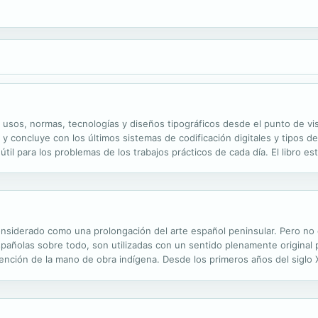
 usos, normas, tecnologías y diseños tipográficos desde el punto de vista
o y concluye con los últimos sistemas de codificación digitales y tipos 
til para los problemas de los trabajos prácticos de cada día. El libro e
pero el autor ha procurado huir de la idea de imágenes...
onsiderado como una prolongación del arte español peninsular. Pero no e
españolas sobre todo, son utilizadas con un sentido plenamente original
vención de la mano de obra indígena. Desde los primeros años del siglo X
icismo vivirán en los territorios americanos un desarrollo paralelo al...