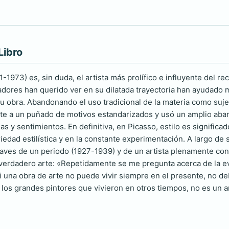
Libro
-1973) es, sin duda, el artista más prolífico e influyente del re
riadores han querido ver en su dilatada trayectoria han ayudado más
su obra. Abandonando el uso tradicional de la materia como sujet
e a un puñado de motivos estandarizados y usó un amplio aban
s y sentimientos. En definitiva, en Picasso, estilo es significa
riedad estilística y en la constante experimentación. A largo d
aves de un periodo (1927-1939) y de un artista plenamente cons
verdadero arte: «Repetidamente se me pregunta acerca de la ev
Si una obra de arte no puede vivir siempre en el presente, no de
e los grandes pintores que vivieron en otros tiempos, no es un a