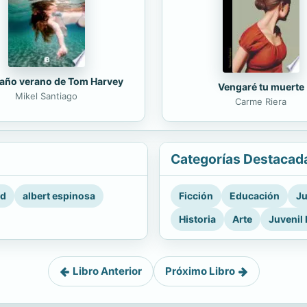
raño verano de Tom Harvey
Vengaré tu muerte
Mikel Santiago
Carme Riera
Categorías Destacad
rd
albert espinosa
Ficción
Educación
Ju
Historia
Arte
Juvenil 
Libro Anterior
Próximo Libro