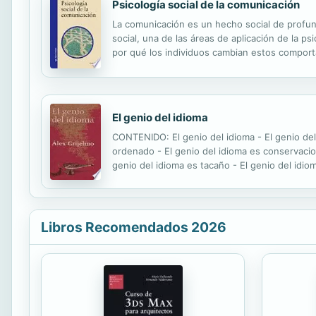
Psicología social de la comunicación
La comunicación es un hecho social de profu
social, una de las áreas de aplicación de la p
por qué los individuos cambian estos comport
de comunicación. Es por ello que la psicología 
El genio del idioma
CONTENIDO: El genio del idioma - El genio del i
ordenado - El genio del idioma es conservacioni
genio del idioma es tacaño - El genio del idiom
genial - El genio del idioma está de vuelta - Q
Libros Recomendados 2026