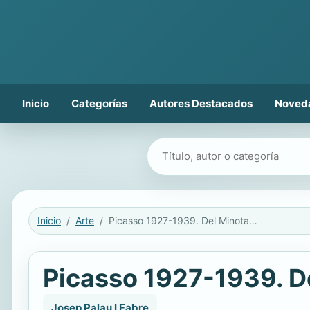
Inicio
Categorías
Autores Destacados
Noved
Buscar libros
Inicio
Arte
Picasso 1927-1939. Del Minotauro al Guernica
Picasso 1927-1939. De
Josep Palau I Fabre