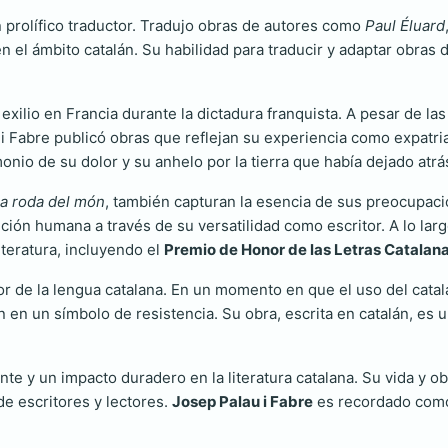
 prolífico traductor. Tradujo obras de autores como
Paul Éluard
 en el ámbito catalán. Su habilidad para traducir y adaptar obras
xilio en Francia durante la dictadura franquista. A pesar de las
i Fabre publicó obras que reflejan su experiencia como expatriado
nio de su dolor y su anhelo por la tierra que había dejado atrá
a roda del món
, también capturan la esencia de sus preocupacio
dición humana a través de su versatilidad como escritor. A lo lar
iteratura, incluyendo el
Premio de Honor de las Letras Catalan
r de la lengua catalana. En un momento en que el uso del catalán
 en un símbolo de resistencia. Su obra, escrita en catalán, es un
nte y un impacto duradero en la literatura catalana. Su vida y o
e escritores y lectores.
Josep Palau i Fabre
es recordado como 