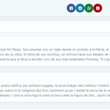
sé De Diego. Sus poemas son un viaje desde el corazón a la Patria, al 
o de su obra. El tema de sus escritos, se enfoca hacia sus ideales de
rría que le llevó a escribir uno de sus más aclamados Poemas, “A Lau
bién como el “Padre” del “Movimiento de la Poesía Moderna de Puerto...
l poeta ratifica, per primera vegada, la seva imatge més mística i creient
r sobre la fe religiosa des d'un testimoni propi i també la cerca de la ver
vador i com la seva figura uneix la terra amb la figura de Déu. Jacint V
catalana del segle XIX. Amb deu anys va ingresar en un seminari,...