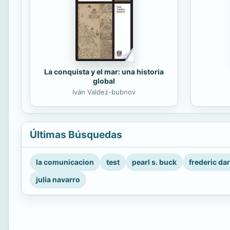
La conquista y el mar: una historia
global
Iván Valdez-bubnov
Últimas Búsquedas
la comunicacion
test
pearl s. buck
frederic da
julia navarro