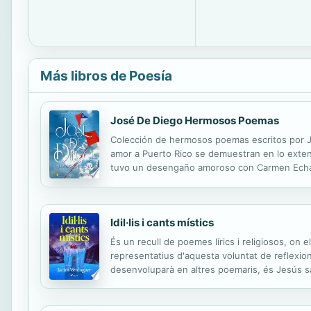
Más libros de Poesía
José De Diego Hermosos Poemas
Colección de hermosos poemas escritos por Jo
amor a Puerto Rico se demuestran en lo extens
tuvo un desengaño amoroso con Carmen Echava
los románticos de la época. Se le conoce tam
Idil·lis i cants místics
És un recull de poemes lírics i religiosos, on e
representatius d'aquesta voluntat de reflexiona
desenvoluparà en altres poemaris, és Jesús sal
ser un dels principals impulsors de la poesía 