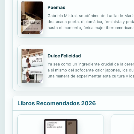
Poemas
Gabriela Mistral, seudónimo de Lucila de Marí
destacada poeta, diplomática, feminista y pedag
hasta el momento, única mujer iberoamericana,
sin un puesto fijo en que utilizar su talento. P
Dulce Felicidad
Ya sea como un ingrediente crucial de la cer
a sí mismo del sofocante calor japonés, los dul
una manera de experimentar esta cultura y l
noche de verano comencé a escribir haiku ace
Libros Recomendados 2026