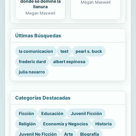
donde se domine la
Megan Maxwell
llanura
Megan Maxwell
Últimas Búsquedas
la comunicacion
test
pearl s. buck
frederic dard
albert espinosa
julia navarro
Categorías Destacadas
Ficción
Educación
Juvenil Ficción
Religión
Economía y Negocios
Historia
Juvenil No Ficción
Arte
Biografía