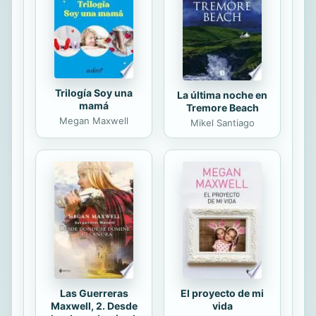
que conoces. —Geri Stengel, Forbes
Estos cuentos para antes de dormir
no son protagonizados por
princesas,...
Trilogía Soy una
La última noche en
mamá
Tremore Beach
Megan Maxwell
Mikel Santiago
Las Guerreras
El proyecto de mi
Maxwell, 2. Desde
vida