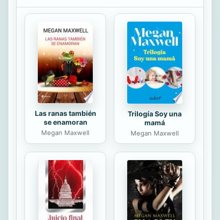
todavía más escalofriante: recibe un
mensaje privado del joven donde él
le pide ayuda para averiguar quién lo
mató. En una trepidante
investigación, Hannah descubre que
hay muchas personas involucradas
en su muerte. Pero contará con una
ayuda inesperada, la...
Las ranas también
Trilogía Soy una
se enamoran
mamá
Megan Maxwell
Megan Maxwell