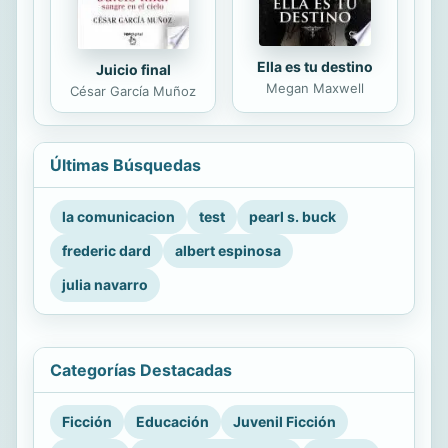
Ella es tu destino
Juicio final
Megan Maxwell
César García Muñoz
Últimas Búsquedas
la comunicacion
test
pearl s. buck
frederic dard
albert espinosa
julia navarro
Categorías Destacadas
Ficción
Educación
Juvenil Ficción