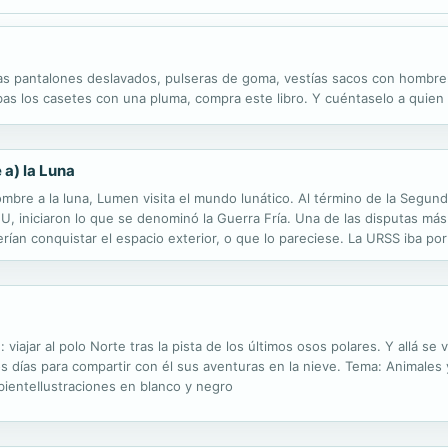
abas pantalones deslavados, pulseras de goma, vestías sacos con hombre
bas los casetes con una pluma, compra este libro. Y cuéntaselo a quien
 a) la Luna
hombre a la luna, Lumen visita el mundo lunático. Al término de la Segun
, iniciaron lo que se denominó la Guerra Fría. Una de las disputas más 
erían conquistar el espacio exterior, o que lo pareciese. La URSS iba po
ortante: que un hombre pisase la Luna. El 20 de julio del 1969, a...
: viajar al polo Norte tras la pista de los últimos osos polares. Y allá s
los días para compartir con él sus aventuras en la nieve. Tema: Animale
bienteIlustraciones en blanco y negro