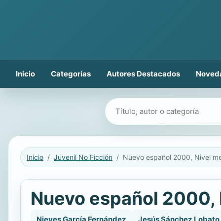
Inicio
Categorías
Autores Destacados
Noved
Buscar libros
Inicio
Juvenil No Ficción
Nuevo español 2000, 
Nieves García Fernández
Jesús Sánchez Lobato