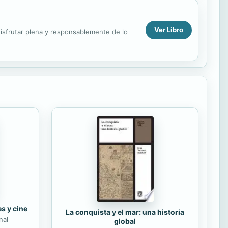
Ver Libro
isfrutar plena y responsablemente de lo
es y cine
La conquista y el mar: una historia
nal
global