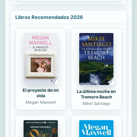
comportamiento parece
caminaba por...
consecuencia de una posesión
demoníaca. De manera paralela se
Libros Recomendados 2026
descubre el cadáver
misteriosamente carbonizado de un
alto jerarca eclesiástico. Se trata de
dos hechos sin aparente conexión
entre sí, aunque tal vez están
relacionados de alguna forma
siniestra y oscura... Meriet, el
llamado «novicio del diablo», es
acusado del crimen, y Fray Cadfael,...
El proyecto de mi
La última noche en
vida
Tremore Beach
Megan Maxwell
Mikel Santiago