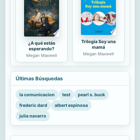
Trilogía Soy una
¿A qué estás
mamá
esperando?
Megan Maxwell
Megan Maxwell
Últimas Búsquedas
la comunicacion
test
pearl s. buck
frederic dard
albert espinosa
julia navarro