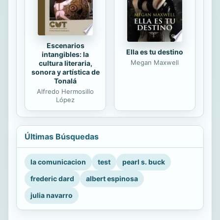
Escenarios
Ella es tu destino
intangibles: la
Megan Maxwell
cultura literaria,
sonora y artística de
Tonalá
Alfredo Hermosillo
López
Últimas Búsquedas
la comunicacion
test
pearl s. buck
frederic dard
albert espinosa
julia navarro