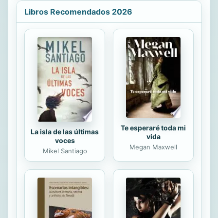
Organización de la Alimentación y la
Agricultura, convocaron la
Libros Recomendados 2026
celebración del I Simposio
Internacional de Protección de
Plantas, que se realizó del día 30 de
noviembre al 4 de diciembre de
2020. El evento tuvo como objetivos
divulgar, difundir, intercambiar y
promover todo el quehacer de la
Ciencia y la Tecnología en el extenso
y protagónico campo de la...
Te esperaré toda mi
La isla de las últimas
vida
voces
Megan Maxwell
Mikel Santiago