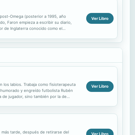
ra post-Omega (posterior a 1995, año
Ver Libro
o, Faron empieza a escribir su diario,
or de Inglaterra conocido como el
ierno totalitario ...
 los labios. Trabaja como fisioterapeuta
Ver Libro
malhumorado y engreído futbolista Rubén
 de jugador, sino también por la de
 él y le...
s más tarde, después de retirarse del
Ver Libro