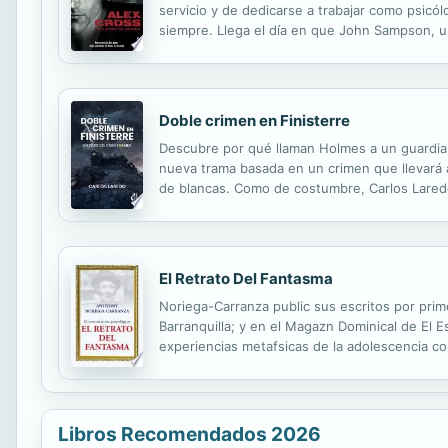
servicio y de dedicarse a trabajar como psicól
siempre. Llega el día en que John Sampson, un
están tan aterrorizadas que no se atreven a d
Doble crimen en Finisterre
Descubre por qué llaman Holmes a un guardia ci
nueva trama basada en un crimen que llevará a
de blancas. Como de costumbre, Carlos Laredo,
investigación. Los hechos y los personajes son
El Retrato Del Fantasma
Noriega-Carranza public sus escritos por primer
Barranquilla; y en el Magazn Dominical de El 
experiencias metafsicas de la adolescencia c
actores no temen a la muerte, la cual es como
Libros Recomendados 2026