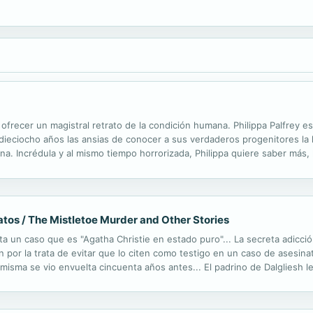
a ofrecer un magistral retrato de la condición humana. Philippa Palfrey es
s dieciocho años las ansias de conocer a sus verdaderos progenitores la l
na. Incrédula y al mismo tiempo horrorizada, Philippa quiere saber más,
atos / The Mistletoe Murder and Other Stories
a un caso que es "Agatha Christie en estado puro"... La secreta adicci
 por la trata de evitar que lo citen como testigo en un caso de asesinat
 misma se vio envuelta cincuenta años antes... El padrino de Dalgliesh l
 algo que el propio Dalgliesh querrá mantener en secreto... Cada una de..