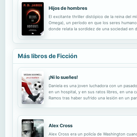
Hijos de hombres
El excitante thriller distópico de la reina de
Omega), un período en que los seres humanos h
donde relata la sordidez de una sociedad en d
Guardián. Sin embargo, todo cambia el día en q
Más libros de Ficción
¡Ni lo sueñes!
Daniela es una joven luchadora con un pasado 
en un hospital, y en sus ratos libres, en una
Ramos tras haber sufrido una lesión en un par
mujeriego y rompecorazones. Cuando llega al ho
Alex Cross
Alex Cross era un policía de Washington cuand