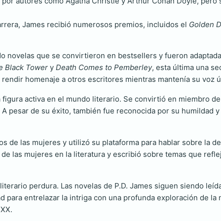
 por autores como Agatha Christie y Arthur Conan Doyle, pero 
arrera, James recibió numerosos premios, incluidos el
Golden 
o novelas que se convirtieron en bestsellers y fueron adaptadas
e Black Tower
y
Death Comes to Pemberley
, esta última una se
 rendir homenaje a otros escritores mientras mantenía su voz ú
igura activa en el mundo literario. Se convirtió en miembro de 
a. A pesar de su éxito, también fue reconocida por su humildad y
de las mujeres y utilizó su plataforma para hablar sobre la desig
de las mujeres en la literatura y escribió sobre temas que refle
literario perdura. Las novelas de P.D. James siguen siendo leíd
d para entrelazar la intriga con una profunda exploración de l
 XX.