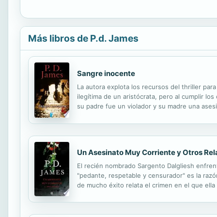
Más libros de P.d. James
Sangre inocente
La autora explota los recursos del thriller par
ilegítima de un aristócrata, pero al cumplir lo
su padre fue un violador y su madre una asesi
auténtica pesadilla.
Un Asesinato Muy Corriente y Otros Rel
El recién nombrado Sargento Dalgliesh enfrent
"pedante, respetable y censurador" es la razón
de mucho éxito relata el crimen en el que ella
caso de asesinato, y lo que saldrá a la luz es