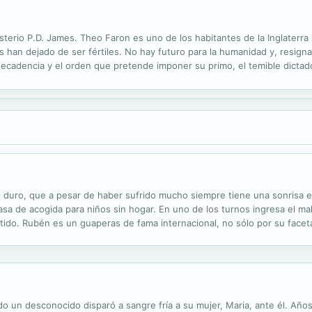
l misterio P.D. James. Theo Faron es uno de los habitantes de la Inglater
an dejado de ser fértiles. No hay futuro para la humanidad y, resignad
ecadencia y el orden que pretende imponer su primo, el temible dictad
ue un grupo de cinco jóvenes revolucionarios se propone desafiar al gob
duro, que a pesar de haber sufrido mucho siempre tiene una sonrisa en
 casa de acogida para niños sin hogar. En uno de los turnos ingresa el 
tido. Rubén es un guaperas de fama internacional, no sólo por su faceta
spital se cree con el derecho de exigir, hasta que Daniela se cruza con
o un desconocido disparó a sangre fría a su mujer, Maria, ante él. Año