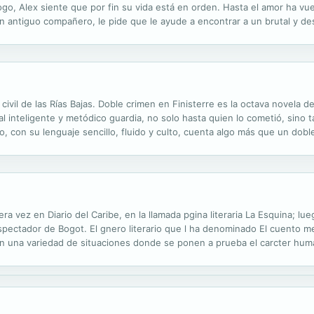
ogo, Alex siente que por fin su vida está en orden. Hasta el amor ha vue
 antiguo compañero, le pide que le ayude a encontrar a un brutal y des
ecir nada sobre el criminal, y hay que detenerlo como sea. Cuando Alex.
vil de las Rías Bajas. Doble crimen en Finisterre es la octava novela d
l inteligente y metódico guardia, no solo hasta quien lo cometió, sino 
 con su lenguaje sencillo, fluido y culto, cuenta algo más que un dobl
 el soporte de una historia de intereses, sentimientos y circunstancias
a vez en Diario del Caribe, en la llamada pgina literaria La Esquina; lue
Espectador de Bogot. El gnero literario que l ha denominado El cuento m
on una variedad de situaciones donde se ponen a prueba el carcter hum
 una compuerta que conecta los fantasmas de la vida real con los de su