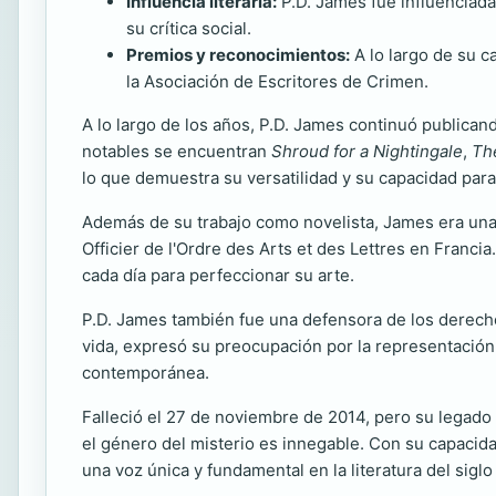
Influencia literaria:
P.D. James fue influenciada
su crítica social.
Premios y reconocimientos:
A lo largo de su c
la Asociación de Escritores de Crimen.
A lo largo de los años, P.D. James continuó publicand
notables se encuentran
Shroud for a Nightingale
,
Th
lo que demuestra su versatilidad y su capacidad para
Además de su trabajo como novelista, James era una f
Officier de l'Ordre des Arts et des Lettres en Franci
cada día para perfeccionar su arte.
P.D. James también fue una defensora de los derechos 
vida, expresó su preocupación por la representación 
contemporánea.
Falleció el 27 de noviembre de 2014, pero su legado 
el género del misterio es innegable. Con su capacida
una voz única y fundamental en la literatura del siglo