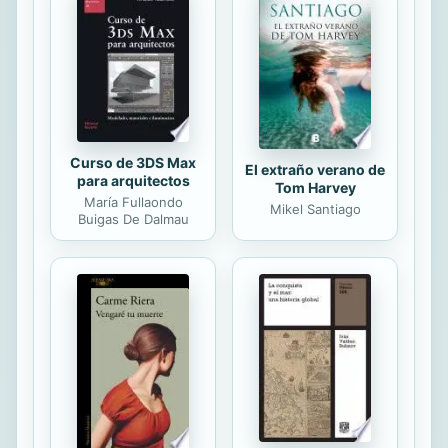
papel. Este pequeño tesoro literario
se convertirá en objeto de colección
para sus miles de fieles seguidores.
Descubre...
Curso de 3DS Max
El extraño verano de
para arquitectos
Tom Harvey
María Fullaondo
Mikel Santiago
Buigas De Dalmau