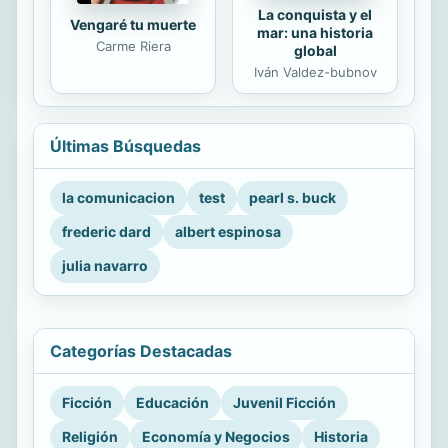
La conquista y el
Vengaré tu muerte
mar: una historia
Carme Riera
global
Iván Valdez-bubnov
Últimas Búsquedas
la comunicacion
test
pearl s. buck
frederic dard
albert espinosa
julia navarro
Categorías Destacadas
Ficción
Educación
Juvenil Ficción
Religión
Economía y Negocios
Historia