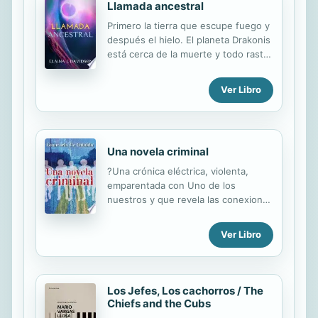
Llamada ancestral
Primero la tierra que escupe fuego y
después el hielo. El planeta Drakonis
está cerca de la muerte y todo rastro
de vida ha desaparecido. Excepto
por Brennan, la ladrona que escucha
Ver Libro
en el viento misteriosas indicaciones
para llegar al Castillo Drakon, y los
hermanos Bastian y Cole, que
eligieron seguirla. Junto a ellos están
Una novela criminal
también Halley, una exótica bailarina
de las ciudades ahora en llamas, y
?Una crónica eléctrica, violenta,
Audri, quien se niega a hablar. Estos
emparentada con Uno de los
cinco personajes son los últimos de
nuestros y que revela las conexiones
su especie y tienen la misión de
del hampa con el Estado y la
garantizar que al menos perdure la
política.? Qué...
Ver Libro
memoria, o Drakonis será olvidado
para siempre....
Los Jefes, Los cachorros / The
Chiefs and the Cubs