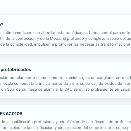
e?
gen Latinoamericano- en abordar esta temática, es fundamental para ente
til, de la confección y de la Moda. El profundo y completo trabajo del aut
de la complejidad, impulsen a promover las necesarias transformacione
ctuales, técnicos, comunicacionales, socioculturales, económicos y acad
s prefabricados
ocido popularmente como cemento aluminoso, es un conglomerante hidrá
 mezcla compuesta principalmente de alúmina, de cal, de óxidos de hierr
un 30% de su masa de alúmina. El CAC se utilizó prolijamente en España
ma que más de medio millón de los actuales edificios de nuestro país est
s. ENAC0108
 de la cualificación profesional y adquisición de certificados de profesi
s principios de la cualificación y dinamización del conocimiento, como p