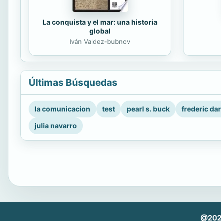
La conquista y el mar: una historia
global
Iván Valdez-bubnov
Últimas Búsquedas
la comunicacion
test
pearl s. buck
frederic da
julia navarro
@202