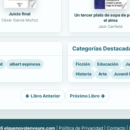
Juicio final
Un tercer plato de sopa de p
César García Muñoz
el alma
Jack Canfield
Categorías Destacad
rd
albert espinosa
Ficción
Educación
Ju
Historia
Arte
Juvenil 
Libro Anterior
Próximo Libro
6 elquenovolenveure.com
|
Política de Privacidad
|
Contacto
|