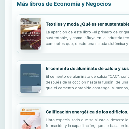
Más libros de Economía y Negocios
Textiles y moda ¿Qué es ser sustentabl
La aparición de este libro -el primero de ori
sustentable, y cómo influye en la industria tex
conceptos que, desde una mirada sistémica y 
clave de sustentabilidad, los universos proye
El cemento de aluminato de calcio y su
El cemento de aluminato de calcio “CAC”, con
después de la cocción hasta la fusión, de una
que el cemento obtenido contenga, al menos, 
fabricación de viguetas pretensadas y se esti
Calificación energética de los edificio
Libro especializado que se ajusta al desarrollo
formación y la capacitación, que se basa en lo