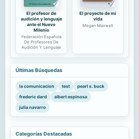
El profesor de
El proyecto de mi
audición y lenguaje
vida
ante el Nuevo
Megan Maxwell
Milenio
Federación Española
De Profesores De
Audición Y Lenguaje
Últimas Búsquedas
la comunicacion
test
pearl s. buck
frederic dard
albert espinosa
julia navarro
Categorías Destacadas