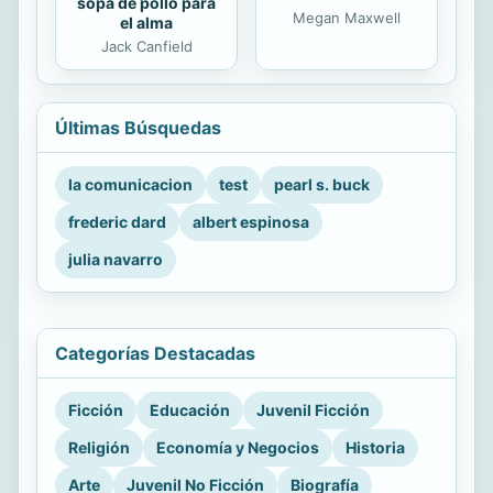
sopa de pollo para
Megan Maxwell
el alma
Jack Canfield
Últimas Búsquedas
la comunicacion
test
pearl s. buck
frederic dard
albert espinosa
julia navarro
Categorías Destacadas
Ficción
Educación
Juvenil Ficción
Religión
Economía y Negocios
Historia
Arte
Juvenil No Ficción
Biografía