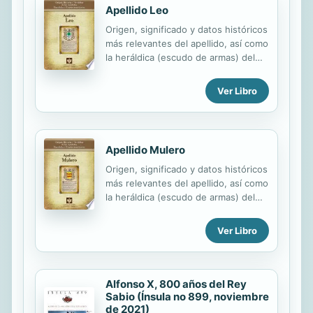
Apellido Leo
Origen, significado y datos históricos
más relevantes del apellido, así como
la heráldica (escudo de armas) del
linaje. Para la documentación y
edición de todas nuestras láminas
Ver Libro
nos regimos por un estricto
protocolo cuya finalidad es la de
garantizar la veracidad y utilidad de la
información. Incluye descripción y
Apellido Mulero
simbolismo de los principales
Origen, significado y datos históricos
esmaltes, metales y piezas
más relevantes del apellido, así como
heráldicas.
la heráldica (escudo de armas) del
linaje. Para la documentación y
edición de todas nuestras láminas
Ver Libro
nos regimos por un estricto
protocolo cuya finalidad es la de
garantizar la veracidad y utilidad de la
información. Incluye descripción y
Alfonso X, 800 años del Rey
simbolismo de los principales
Sabio (Ínsula no 899, noviembre
de 2021)
esmaltes, metales y piezas