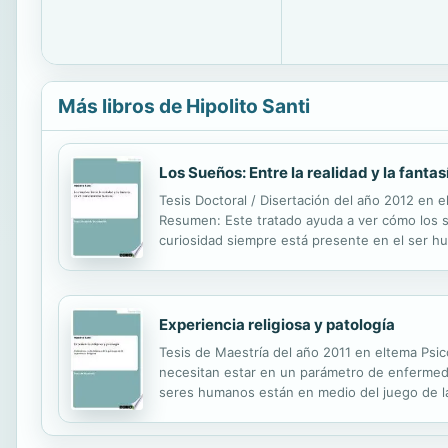
Más libros de Hipolito Santi
Los Sueños: Entre la realidad y la fant
Tesis Doctoral / Disertación del año 2012 en elt
Resumen: Este tratado ayuda a ver cómo los su
curiosidad siempre está presente en el ser hum
puede conocer con facilidad. Los sueños son e
Experiencia religiosa y patología
Tesis de Maestría del año 2011 en eltema Psico
necesitan estar en un parámetro de enfermedad
seres humanos están en medio del juego de la 
experiencia espiritual mística con la patologí