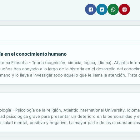
asía en el conocimiento humano
ema Filosofía - Teoría (cognición, ciencia, lógica, idioma), Atlantic Inte
eños han apoyado a lo largo de la historia en el desarrollo del conocim
ano y lo lleva a investigar todo aquello que le llama la atención. Trata
l mundo descifrable de lo desconocido que intenta descubrir para ...
logía - Psicología de la religión, Atlantic International University, Idi
 psicológica grave para presentar un deterioro en la personalidad y e
salud mental, positivo y negativo. La mayor parte de las circunstancia
a mental. Confunde un acontecimiento deteriorado de la vida psicológica 