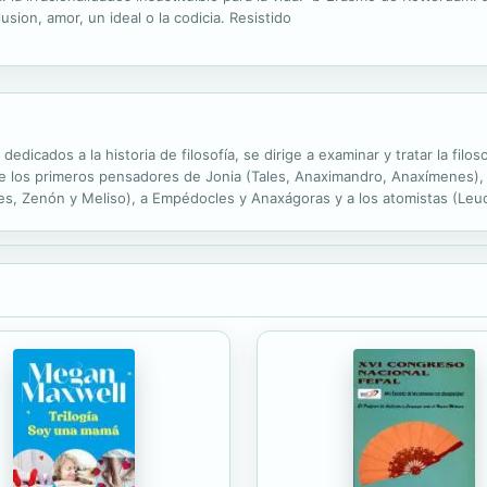
lusion, amor, un ideal o la codicia. Resistido
dicados a la historia de filosofía, se dirige a examinar y tratar la filos
los primeros pensadores de Jonia (Tales, Anaximandro, Anaxímenes), a P
es, Zenón y Meliso), a Empédocles y Anaxágoras y a los atomistas (Leuc
to religioso y social de la primera civilización griega.