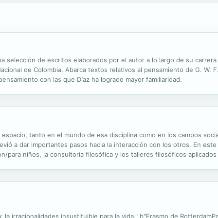
 selección de escritos elaborados por el autor a lo largo de su carrer
cional de Colombia. Abarca textos relativos al pensamiento de G. W. F. 
e pensamiento con las que Díaz ha logrado mayor familiaridad.
n espacio, tanto en el mundo de esa disciplina como en los campos social
revió a dar importantes pasos hacia la interacción con los otros. En este
con/para niños, la consultoría filosófica y los talleres filosóficos aplicad
 construcción entre los especialistas más destacados en cada ...
: la irracionalidades insustituible para la vida." b"Erasmo de Rotterda