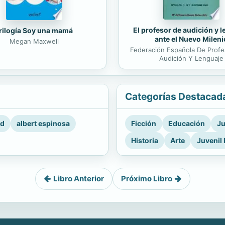
El profesor de audición y 
rilogía Soy una mamá
ante el Nuevo Mileni
Megan Maxwell
Federación Española De Prof
Audición Y Lenguaje
Categorías Destacad
rd
albert espinosa
Ficción
Educación
Ju
Historia
Arte
Juvenil 
Libro Anterior
Próximo Libro