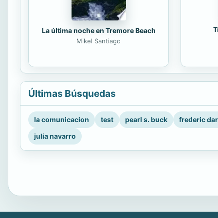
T
La última noche en Tremore Beach
Mikel Santiago
Últimas Búsquedas
la comunicacion
test
pearl s. buck
frederic da
julia navarro