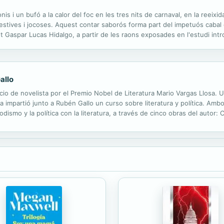
 i un bufó a la calor del foc en les tres nits de carnaval, en la reeixida
estives i jocoses. Aquest contar saborós forma part del impetuós cabal d
t Gaspar Lucas Hidalgo, a partir de les raons exposades en l'estudi intr
de Salamanca. Interrompuda l'edició dels Diàlegs en 1618, van...
allo
ficio de novelista por el Premio Nobel de Literatura Mario Vargas Llosa.
 impartió junto a Rubén Gallo un curso sobre literatura y política. Am
iodismo y la política con la literatura, a través de cinco obras del autor
 en el agua y La Fiesta del Chivo. En estas conversaciones, el...