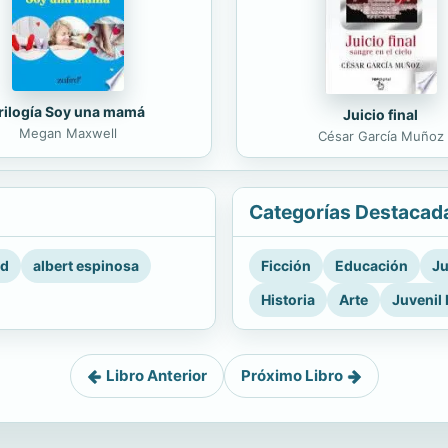
rilogía Soy una mamá
Juicio final
Megan Maxwell
César García Muñoz
Categorías Destacad
rd
albert espinosa
Ficción
Educación
Ju
Historia
Arte
Juvenil 
Libro Anterior
Próximo Libro