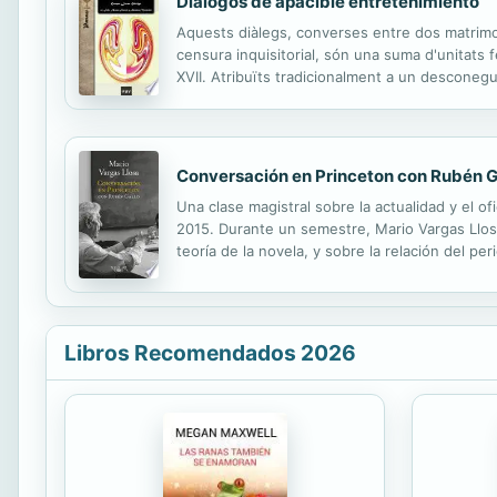
Diálogos de apacible entretenimiento
Aquests diàlegs, converses entre dos matrimonis
censura inquisitorial, són una suma d'unitats f
XVII. Atribuïts tradicionalment a un desconegu
González Aguayo, catedràtic de la Universitat 
Conversación en Princeton con Rubén G
Una clase magistral sobre la actualidad y el o
2015. Durante un semestre, Mario Vargas Llosa
teoría de la novela, y sobre la relación del per
Mayta, ¿Quién mató a Palomino Molero?, El pez
Libros Recomendados 2026