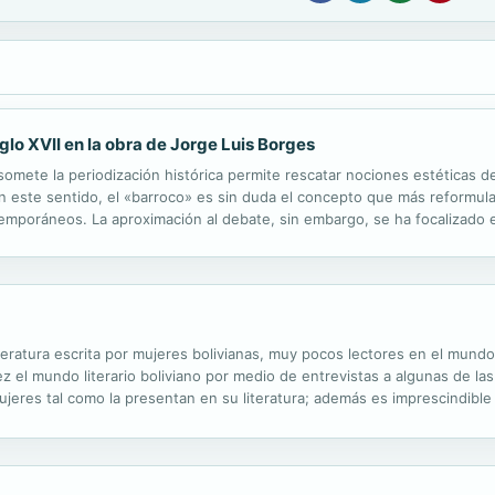
glo XVII en la obra de Jorge Luis Borges
omete la periodización histórica permite rescatar nociones estéticas de
 este sentido, el «barroco» es sin duda el concepto que más reformula
temporáneos. La aproximación al debate, sin embargo, se ha focalizado 
 poética del siglo XVII desde su aportación filosófico-conceptual y ...
literatura escrita por mujeres bolivianas, muy pocos lectores en el mund
 el mundo literario boliviano por medio de entrevistas a algunas de las 
ujeres tal como la presentan en su literatura; además es imprescindibl
do las realidades de la época, sean éstas socio-políticas o personales.