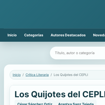
Inicio
Categorías
Autores Destacados
Noved
Buscar libros
Inicio
Crítica Literaria
Los Quijotes del CEPLI
Los Quijotes del CEPL
César Sánchez Ortiz
Arantxa Sanz Tejeda