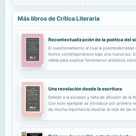
Más libros de Crítica Literaria
Recontextualización de la poética del si
El cuestionamiento al cual la postmodernidad s
textos contemporáneos bajo una nueva luz. En
válida para explicar fenómenos artísticos con
rasgos de estilo. Este libro pretende releer la
Una revelación desde la escritura
Debido a la escasez y falta de difusión de la 
Con este ejemplar se introduce por primera vez
de mucha importancia mostrar la vida de las m
actualmente porque su escritura refleja a menu