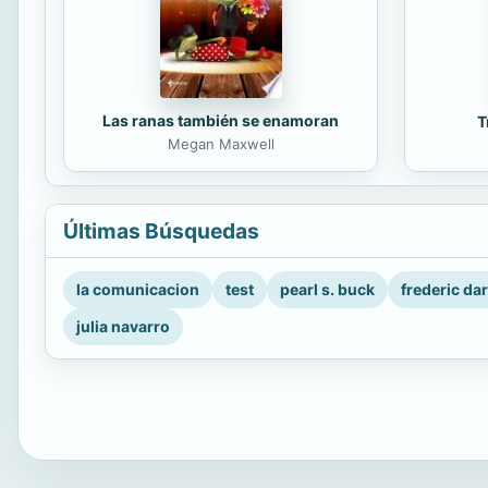
Las ranas también se enamoran
T
Megan Maxwell
Últimas Búsquedas
la comunicacion
test
pearl s. buck
frederic da
julia navarro