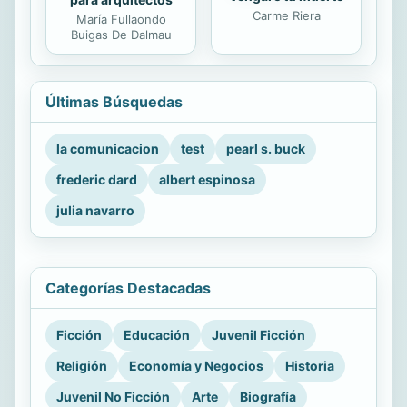
Carme Riera
María Fullaondo
Buigas De Dalmau
Últimas Búsquedas
la comunicacion
test
pearl s. buck
frederic dard
albert espinosa
julia navarro
Categorías Destacadas
Ficción
Educación
Juvenil Ficción
Religión
Economía y Negocios
Historia
Juvenil No Ficción
Arte
Biografía