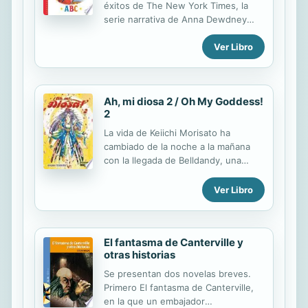
éxitos de The New York Times, la
de evacuación. Una plaga mortal ha
serie narrativa de Anna Dewdney
estallado y está mutando con
continúa con un nuevo libro ilustrado
resultados...
Ver Libro
de Llama Llama que nos lleva de la A
a la Z. A es por el alfabeto. B es por
los libros que leemos. Comenzando
por la A y terminando por la Z, vamos
Ah, mi diosa 2 / Oh My Goddess!
a leer con Llama Llama en este
2
colorido abecedario ilustrado al estilo
literario clásico de Anna Dewdney.
La vida de Keiichi Morisato ha
Desde crayones y helados e incluso
cambiado de la noche a la mañana
besos, Llama Llama nos presenta sus
con la llegada de Belldandy, una
cosas favoritas.
diosa que no se separará de él ni a
sol ni a sombra. Lo que no sabe
Ver Libro
Keiichi es que está a punto de
aparecer en su vida la descarada
Urd, la hermana mayor de
El fantasma de Canterville y
Belldandy... ¡y que los problemas no
otras historias
han hecho más que empezar!
Se presentan dos novelas breves.
Primero El fantasma de Canterville,
en la que un embajador