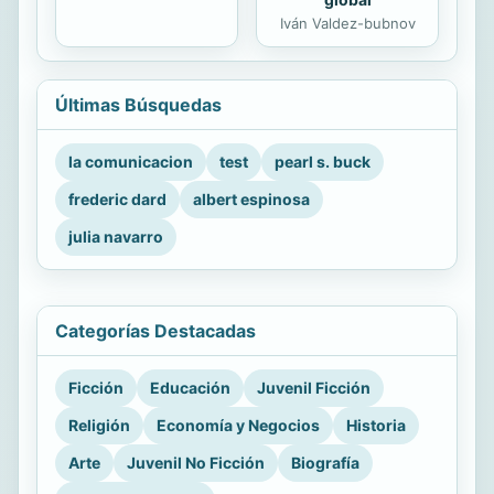
Iván Valdez-bubnov
Últimas Búsquedas
la comunicacion
test
pearl s. buck
frederic dard
albert espinosa
julia navarro
Categorías Destacadas
Ficción
Educación
Juvenil Ficción
Religión
Economía y Negocios
Historia
Arte
Juvenil No Ficción
Biografía