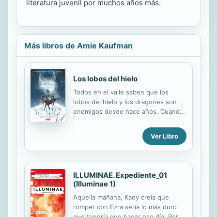
literatura juvenil por muchos años más.
Más libros de Amie Kaufman
Los lobos del hielo
Todos en el valle saben que los
lobos del hielo y los dragones son
enemigos desde hace años. Cuando
Anders, un huérfano de 12 años,
adquiere la forma de lobo, mientras
Ver Libro
que su hermana gemela, Rayna, la de
dragón, las dudas sobre su relación
les acechan. Pero Rayna es la única
familia de Anders, y no se parece
ILLUMINAE. Expediente_01
nada a los crueles y brutales
(Illuminae 1)
dragones que se la llevaron,
Aquella mañana, Kady creía que
reclamando que era uno de los
romper con Ezra sería lo más duro
suyos. Para poder rescatar a su
que tendría que hacer ese día. Por la