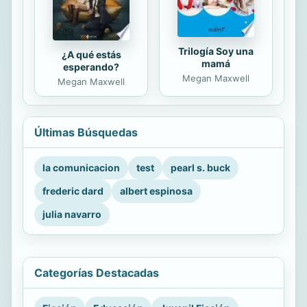
Trilogía Soy una
¿A qué estás
mamá
esperando?
Megan Maxwell
Megan Maxwell
Últimas Búsquedas
la comunicacion
test
pearl s. buck
frederic dard
albert espinosa
julia navarro
Categorías Destacadas