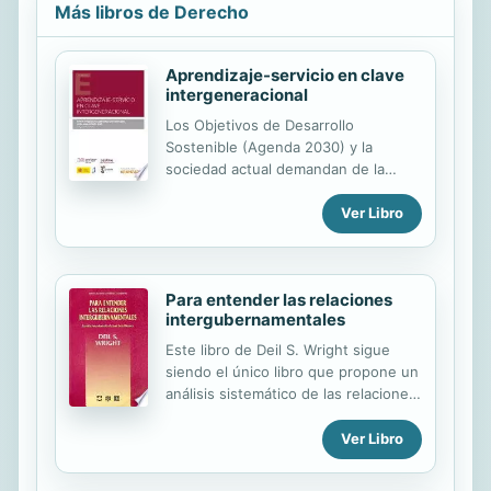
Más libros de Derecho
Aprendizaje-servicio en clave
intergeneracional
Los Objetivos de Desarrollo
Sostenible (Agenda 2030) y la
sociedad actual demandan de la
ciudadanía la movilización de
acciones de Aprendizaje-Servicio,
Ver Libro
capaces de garantizar co-
aprendizajes, así como vínculos
afectivos y sociales entre distintas
Para entender las relaciones
generaciones, favoreciendo
intergubernamentales
procesos de transformación social y
un desarrollo sostenible. Esta obra,
Este libro de Deil S. Wright sigue
fruto de la participación de varias
siendo el único libro que propone un
autoras y autores, personal docente
análisis sistemático de las relaciones
e investigador procedente de
intergubernamentales en Estados
diferentes universidades,
Unidos, desde la perspectiva del
Ver Libro
estudiantado de grado y postgrado,
gobierno nacional y los gobiernos
así como docentes en activo de las
estatales y locales. La obra presenta