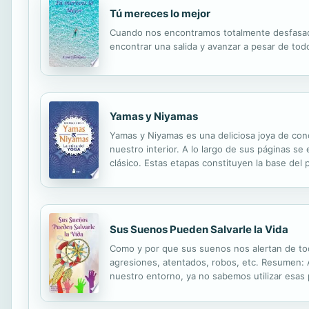
Tú mereces lo mejor
Cuando nos encontramos totalmente desfasa
encontrar una salida y avanzar a pesar de tod
Yamas y Niyamas
Yamas y Niyamas es una deliciosa joya de conoc
nuestro interior. A lo largo de sus páginas s
clásico. Estas etapas constituyen la base del 
hacia la plenitud. De la mano de Deborah Adel
Sus Suenos Pueden Salvarle la Vida
Como y por que sus suenos nos alertan de tod
agresiones, atentados, robos, etc. Resumen: 
nuestro entorno, ya no sabemos utilizar esas 
ser alertados y huir antes de que se desencad