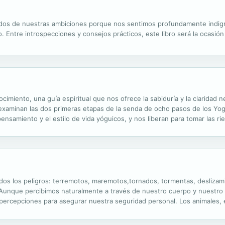
dos de nuestras ambiciones porque nos sentimos profundamente ind
o. Entre introspecciones y consejos prácticos, este libro será la ocasió
imiento, una guía espiritual que nos ofrece la sabiduría y la claridad 
e examinan las dos primeras etapas de la senda de ocho pasos de los Yog
pensamiento y el estilo de vida yóguicos, y nos liberan para tomar las r
e repasaremos la ética del yoga y reflexionaremos sobre los yamas,...
os los peligros: terremotos, maremotos,tornados, tormentas, deslizamie
Aunque percibimos naturalmente a través de nuestro cuerpo y nuestro 
percepciones para asegurar nuestra seguridad personal. Los animales, e
enen las catástrofes naturales. Sin embargo, aprendiendo a servirse de 