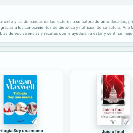
ta al éxito y las demandas de los lectores a su autora durante décadas,
 gracias a los conocimientos de dietética y nutrición de su autora, Ana M
as de equivalencias y recetas que le ayudarán a estar y sentirse mejor 
claves para llevar una dieta correcta y adecuada en cada una de las...
rilogía Soy una mamá
Juicio final