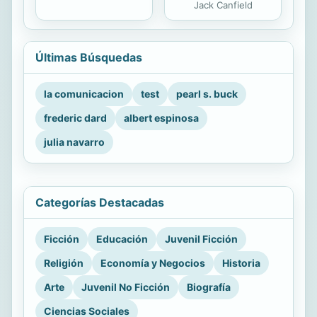
Jack Canfield
Últimas Búsquedas
la comunicacion
test
pearl s. buck
frederic dard
albert espinosa
julia navarro
Categorías Destacadas
Ficción
Educación
Juvenil Ficción
Religión
Economía y Negocios
Historia
Arte
Juvenil No Ficción
Biografía
Ciencias Sociales