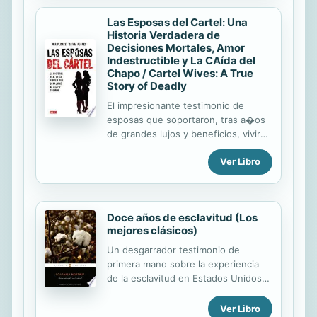
with a rich interior life and one of the
wisest minds of his generation. He
Las Esposas del Cartel: Una
collected his thoughts in notebooks,
Historia Verdadera de
gems that have come to be called his
Decisiones Mortales, Amor
Meditations. Never intended for
Indestructible y La CAída del
Chapo / Cartel Wives: A True
publication, the work has proved an
Story of Deadly
inexhaustible source of wisdom and
one of the most important Stoic
El impresionante testimonio de
texts of all time. In often passionate
esposas que soportaron, tras a�os
language, the entries range from...
de grandes lujos y beneficios, vivir
en la clandestinidad y el miedo
Ver Libro
despu�s de que sus c�nyuges se
entregaran a la ley. Olivia y Mia
Flores est�n casadas con capos de
alto calibre que se convirtieron en
Doce años de esclavitud (Los
informantes del gobierno
mejores clásicos)
estadounidense. Sus esposos
trabajaron �ntimamente para el
Un desgarrador testimonio de
Chapo Guzm�n, pero
primera mano sobre la experiencia
eventualmente lo delataron a las
de la esclavitud en Estados Unidos
autoridades. Durante los a�os de
en el siglo XIX. Tal vez el mejor
m�ximo esplendor lo tuvieron todo:
testimonio sobre la época más
Ver Libro