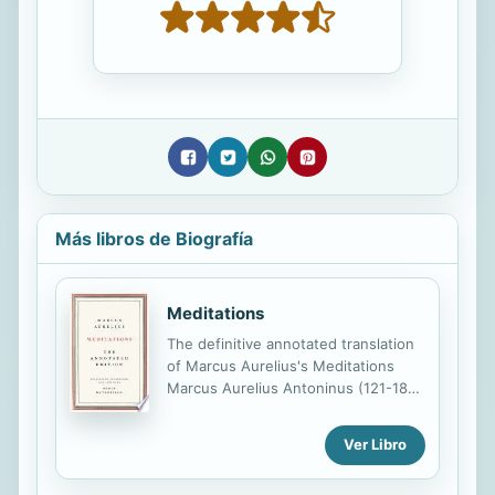
Más libros de Biografía
Meditations
The definitive annotated translation
of Marcus Aurelius's Meditations
Marcus Aurelius Antoninus (121-180
CE) was the sixteenth emperor of
Rome -- and by far the most
Ver Libro
powerful man in the world. Yet he
was also an intensely private person,