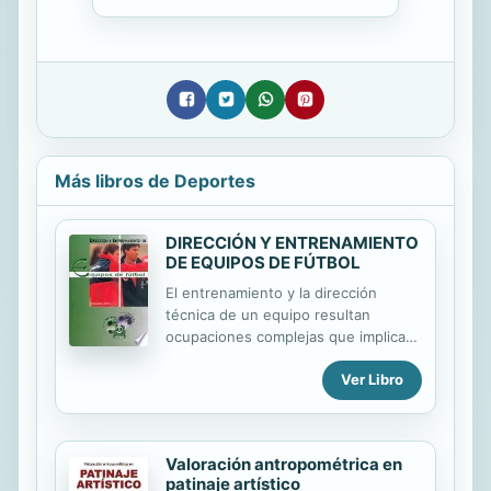
Más libros de Deportes
DIRECCIÓN Y ENTRENAMIENTO
DE EQUIPOS DE FÚTBOL
El entrenamiento y la dirección
técnica de un equipo resultan
ocupaciones complejas que implican
la comprensión eficaz y la
Ver Libro
consumación de sólidos principios. El
entrenador o director técnico debe
atesorar un cierto número de
capacidades, entre las que se
Valoración antropométrica en
incluyen la habilidad para
patinaje artístico
comunicarse con eficacia, para tomar