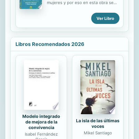
es que, sin excepción, los hechos
mujeres y por eso en esta obra se
aquí descritos huyeron del
centra, con su peculiar estilo sencillo
conocimiento de la prensa en
y educado, en las peculiaridades de
Ver Libro
general, y ni siquiera fueron
las jugadoras ofreciéndoles sus
divulgados hasta hoy, porque en ...
mejores enseñanzas.
Libros Recomendados 2026
Modelo integrado
La isla de las últimas
de mejora de la
voces
convivencia
Mikel Santiago
Isabel Fernández