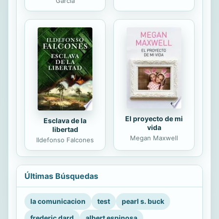
García
El proyecto de mi
Esclava de la
vida
libertad
Megan Maxwell
Ildefonso Falcones
Últimas Búsquedas
la comunicacion
test
pearl s. buck
frederic dard
albert espinosa