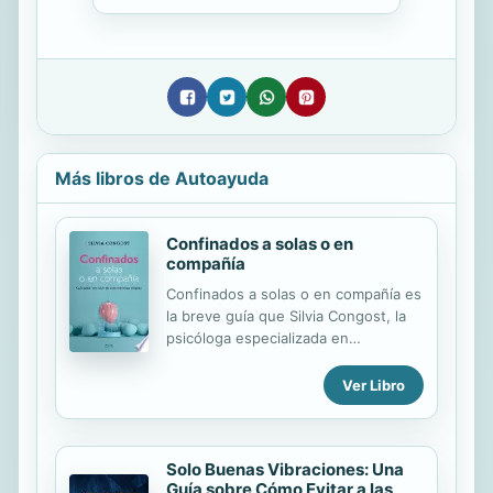
Más libros de Autoayuda
Confinados a solas o en
compañía
Confinados a solas o en compañía es
la breve guía que Silvia Congost, la
psicóloga especializada en
dependencia emocional y autoestima
más conocida de nuestro país, ha
Ver Libro
escrito ex profeso para el
confinamiento. El confinamiento a
causa del peligro de contagio por la
Solo Buenas Vibraciones: Una
pandemia de COVID- 19 es una
Guía sobre Cómo Evitar a las
situación límite inesperada a la que