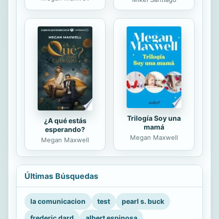
Trilogía Soy una
¿A qué estás
mamá
esperando?
Megan Maxwell
Megan Maxwell
Últimas Búsquedas
la comunicacion
test
pearl s. buck
frederic dard
albert espinosa