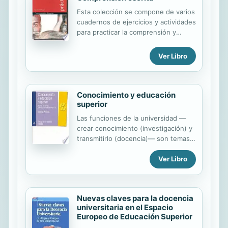
formal.
Esta colección se compone de varios
cuadernos de ejercicios y actividades
para practicar la comprensión y
expresión, tanto oral como escrita.
La colección se divide en dos niveles
Ver Libro
según el Marco común europeo, por
lo que resulta ideal para preparar de
forma autónoma los exámenes
oficiales de DELE o EOI.
Conocimiento y educación
superior
Las funciones de la universidad —
crear conocimiento (investigación) y
transmitirlo (docencia)— son temas
perennes de reflexión y discusión.
Ver Libro
Más aún, si cabe, en el momento
actual, cuando la universidad
española se apresta a incorporarse al
Espacio Europeo de Educación
Nuevas claves para la docencia
Superior. Las titulaciones y currículos
universitaria en el Espacio
van a ser homologables, los
Europeo de Educación Superior
diplomados van a tener la