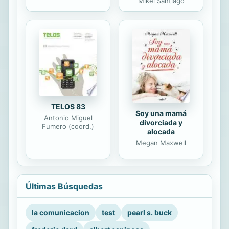
Mikel Santiago
TELOS 83
Soy una mamá
Antonio Miguel
divorciada y
Fumero (coord.)
alocada
Megan Maxwell
Últimas Búsquedas
la comunicacion
test
pearl s. buck