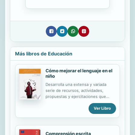
Más libros de Educación
Cómo mejorar el lenguaje en el
niño
Desarrolla una extensa y variada
serie de recursos, actividades,
propuestas y ejercitaciones que
tratan de activar las potencialidades
Ver Libro
lingüísticas de los niños en los
primeros años de vida. Abarca las
mismas áreas del lenguaje, centradas
en los niños y niñas de 4, 5 y 6 años,
con una iniciación a la lectoescritura
Comprensión escrita