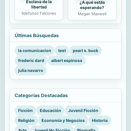
Esclava de la
¿A qué estás
libertad
esperando?
Ildefonso Falcones
Megan Maxwell
Últimas Búsquedas
la comunicacion
test
pearl s. buck
frederic dard
albert espinosa
julia navarro
Categorías Destacadas
Ficción
Educación
Juvenil Ficción
Religión
Economía y Negocios
Historia
Arte
Juvenil No Ficción
Biografía