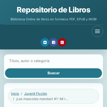
Repositorio de Libros
Biblioteca Online de libros en formatos PDF, EPUB y MOBI
Buscar libros
Inicio
Juvenil Ficción
¡Las mascotas mandan! #1: Mi reino de tinieblas (Pets Rule! #1: My Kingdom of Darkness)