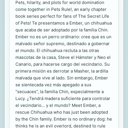
Pets, hilarity, and plots for world domination
come together in Pets Rule!, an early chapter
book series perfect for fans of The Secret Life
of Pets! Te presentamos a Ember, un chihuahua
que acaba de ser adoptado por la familia Chin.
Ember no es un perro ordinario: cree que es un
malvado señor supremo, destinado a gobernar
el mundo. El chihuahua recluta a las otras
mascotas de la casa, Steve el Hámster y Neo el
Canario, para hacerse cargo del vecindario. Su
primera misión es derrotar a Masher, la ardilla
malvada que vive al lado. Sin embargo, Ember
se sientecada vez más apegado a sus
"secuaces", la familia Chin, especialmente a
Lucy. ¿Tendrá madera suficiente para controlar
el vecindario... y el mundo? Meet Ember, a
rescue Chihuahua who has just been adopted
by the Chin family. Ember is no ordinary dog: he
thinks he is an evil overlord, destined to rule