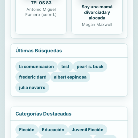
TELOS 83
Soy una mamá
Antonio Miguel
divorciada y
Fumero (coord.)
alocada
Megan Maxwell
Últimas Búsquedas
la comunicacion
test
pearl s. buck
frederic dard
albert espinosa
julia navarro
Categorías Destacadas
Ficción
Educación
Juvenil Ficción