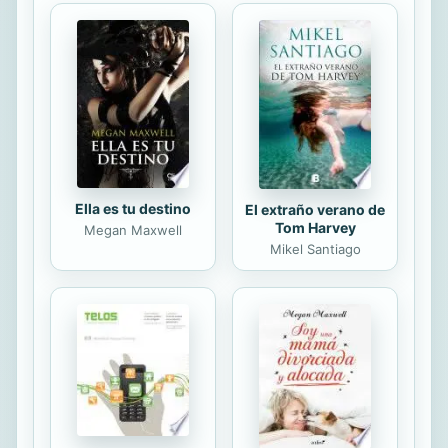
Caso Lutero, un proceso que
concluyó en la excomunión y
condena a muerte por herejía del
monje agustino, pero que también
significó el principio de la Reforma y,
con ella, de la Modernidad. Los...
Ella es tu destino
El extraño verano de
Tom Harvey
Megan Maxwell
Mikel Santiago