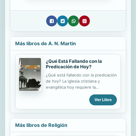
Más libros de A. N. Martin
¿Qué Está Fallando con la
Predicación de Hoy?
¿Qué está fallando con la predicación
de hoy? La iglesia cristiana y
evangélica hoy requiere la
recuperación de la predicación sana.
Pero, ¿cómo se hace? Una parte del
Ver Libro
remedio es responder a la pregunta:
"¿Cómo se ha desviado a la
predicación?" La capacidad de
analizar las debilidades de la
Más libros de Religión
predicación actual y los
predicadores, es esencial para