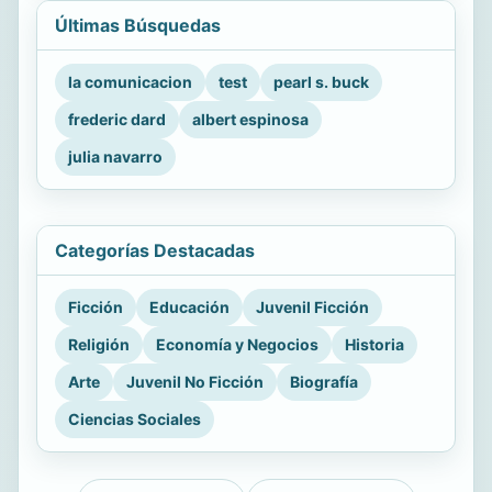
Últimas Búsquedas
la comunicacion
test
pearl s. buck
frederic dard
albert espinosa
julia navarro
Categorías Destacadas
Ficción
Educación
Juvenil Ficción
Religión
Economía y Negocios
Historia
Arte
Juvenil No Ficción
Biografía
Ciencias Sociales