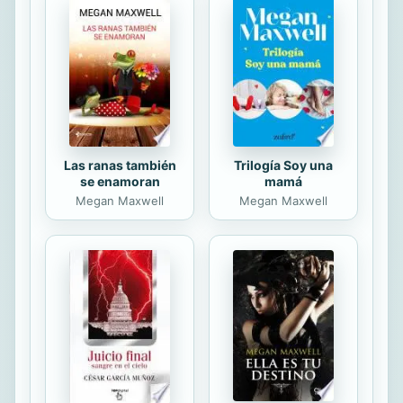
intelectuales, ocupó un puesto
destacado en los foros culturales de
México y trató los asuntos más
variados. Dejó escritas algunas obras
en el terreno de la filología.
Las ranas también
Trilogía Soy una
se enamoran
mamá
Megan Maxwell
Megan Maxwell