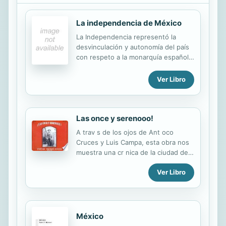
La independencia de México
La Independencia representó la
desvinculación y autonomía del país
con respeto a la monarquía española
y sentó las bases para lo que desde
entonces sería México.
Ver Libro
Las once y serenooo!
A trav s de los ojos de Ant oco
Cruces y Luis Campa, esta obra nos
muestra una cr nica de la ciudad de
M xico en el siglo XIX. Caminaremos
Ver Libro
por sus calles, conoceremos
costumbres, veremos personajes y
escucharemos los pregones de los
vendedores que daban vida a la
cotidianidad de la ciudad.
México