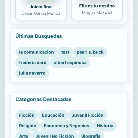
Ella es tu destino
Juicio final
Megan Maxwell
César García Muñoz
Últimas Búsquedas
la comunicacion
test
pearl s. buck
frederic dard
albert espinosa
julia navarro
Categorías Destacadas
Ficción
Educación
Juvenil Ficción
Religión
Economía y Negocios
Historia
Arte
Juvenil No Ficción
Biografía