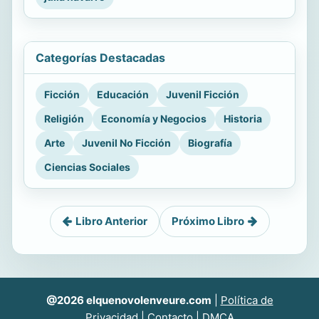
Categorías Destacadas
Ficción
Educación
Juvenil Ficción
Religión
Economía y Negocios
Historia
Arte
Juvenil No Ficción
Biografía
Ciencias Sociales
Libro Anterior
Próximo Libro
@2026 elquenovolenveure.com
|
Política de
Privacidad
|
Contacto
|
DMCA