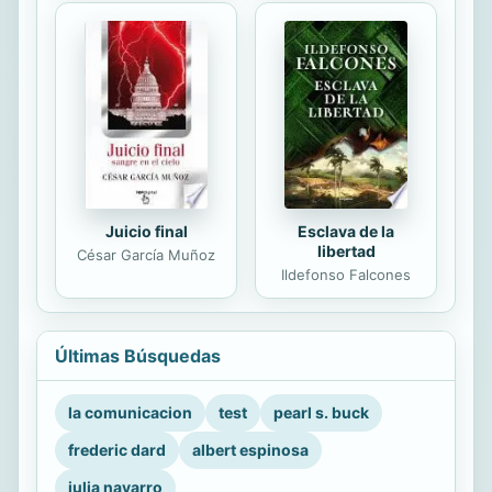
Juicio final
Esclava de la
libertad
César García Muñoz
Ildefonso Falcones
Últimas Búsquedas
la comunicacion
test
pearl s. buck
frederic dard
albert espinosa
julia navarro