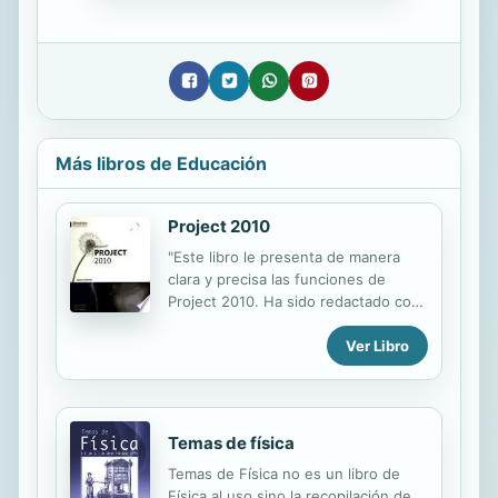
Más libros de Educación
Project 2010
"Este libro le presenta de manera
clara y precisa las funciones de
Project 2010. Ha sido redactado con
la versión Microsoft Project 2010
Ver Libro
Professional en el entorno Windows
7. Tras un recordatorio de los
principios fundamentales sobre la
gestión de proyectos y sus
restricciones logísticas y financieras,
Temas de física
aprenderá a desarrollar un plan de
Temas de Física no es un libro de
proyecto (manual o automático)
Física al uso sino la recopilación de