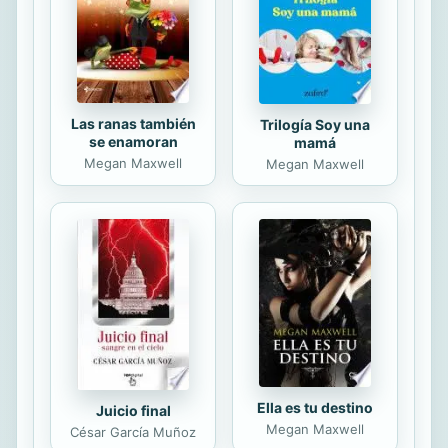
que Keir intentaría seducirla... y de
un modo muy convincente. Lo malo
era que él sólo...
Las ranas también
Trilogía Soy una
se enamoran
mamá
Megan Maxwell
Megan Maxwell
Ella es tu destino
Juicio final
Megan Maxwell
César García Muñoz