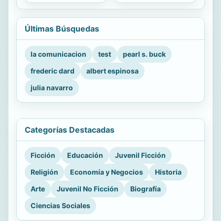
Últimas Búsquedas
la comunicacion
test
pearl s. buck
frederic dard
albert espinosa
julia navarro
Categorías Destacadas
Ficción
Educación
Juvenil Ficción
Religión
Economía y Negocios
Historia
Arte
Juvenil No Ficción
Biografía
Ciencias Sociales