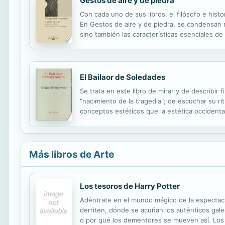
Gestos de aire y de piedra
Con cada uno de sus libros, el filósofo e hi
En Gestos de aire y de piedra, se condensan n
sino también las características esenciales de 
Huberman explora la materia de las imágenes. L
El Bailaor de Soledades
Se trata en este libro de mirar y de describir
"nacimiento de la tragedia"; de escuchar su ri
conceptos estéticos que la estética occidenta
que Israel Galván, cuando baila, nos “ofrece s
Más libros de Arte
Los tesoros de Harry Potter
Adéntrate en el mundo mágico de la espectacul
derriten, dónde se acuñan los auténticos gale
o por qué los dementores se mueven así. Los 