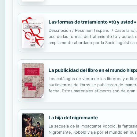
como fotografías e ilustraciones inéditas, que 
Las formas de tratamiento «tú y usted» 
Descripción / Resumen (Español / Castellano):
uso de las formas de tratamiento tú y usted,
ampliamente abordado por la Sociolingüística d
factores que intervienen en la selección de las
La publicidad del libro en el mundo hisp
Los catálogos de venta de los libreros y edito
surtimientos de libros se publicaron de maner
fecha. Estos materiales efímeros son de gran 
catálogos, buena parte de ellos son piezas ún
La hija del nigromante
La secuela de la impactante Kobold, la fantas
Nigromante, Kobold viaja por el mundo en bus