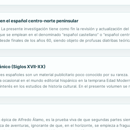
ofrece una visión privilegiada de la saga «Harry Potter» y...
en el español centro-norte peninsular
 La presente investigación tiene como fin la revisión y actualización de
 que se emplean en el denominado “español castellano” o “español centr
esde finales de los años 60, siendo objeto de profusas diatribas teóric
 formas tú y usted. Para llevar a cabo el estudio, se ha optado...
ánico (Siglos XVII-XX)
res españoles son un material publicitario poco conocido por su rareza. 
a ocasional en el mundo editorial hispánico en la temprana Edad Moder
interés en los estudios de historia cultural. En el presente volumen se 
icas, de las que en muchos casos se conserva un único ejemplar. Los es
ía épica de Alfredo Álamo, es la prueba viva de que segundas partes sie
ca de aventuras, ignorante de que, en el horizonte, se empieza a fragu