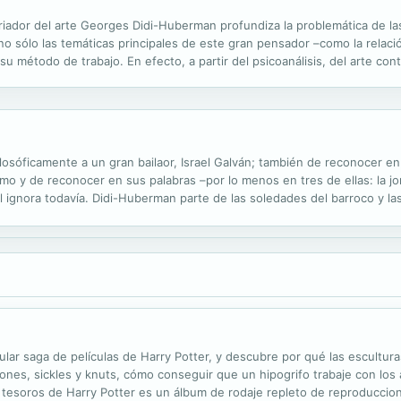
storiador del arte Georges Didi-Huberman profundiza la problemática de
o sólo las temáticas principales de este gran pensador –como la relación
su método de trabajo. En efecto, a partir del psicoanálisis, del arte cont
a obra del psicoanalista Pierre Fédida, a quien de cierta manera ...
 filosóficamente a un gran bailaor, Israel Galván; también de reconocer
tmo y de reconocer en sus palabras –por lo menos en tres de ellas: la j
l ignora todavía. Didi-Huberman parte de las soledades del barroco y la
us propias soledades, como otras tantas paradojas”, de tal forma que ...
ar saga de películas de Harry Potter, y descubre por qué las escultura
ones, sickles y knuts, cómo conseguir que un hipogrifo trabaje con los a
tesoros de Harry Potter es un álbum de rodaje repleto de reproduccione