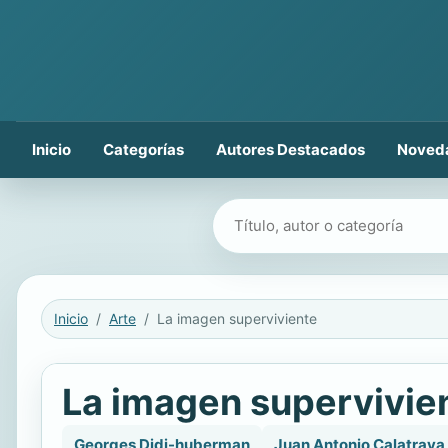
Inicio
Categorías
Autores Destacados
Noved
Buscar libros
Inicio
Arte
La imagen superviviente
La imagen supervivie
Georges Didi-huberman
Juan Antonio Calatrava