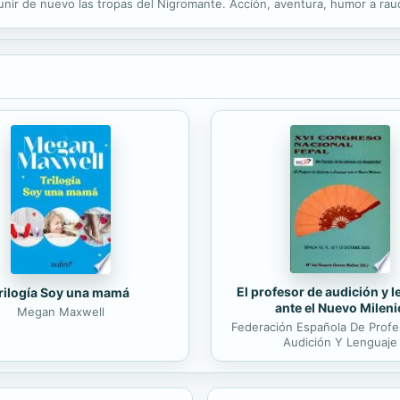
nir de nuevo las tropas del Nigromante. Acción, aventura, humor a raud
como uno de los valores señeros de la literatura de género en español 
El profesor de audición y 
rilogía Soy una mamá
ante el Nuevo Mileni
Megan Maxwell
Federación Española De Prof
Audición Y Lenguaje