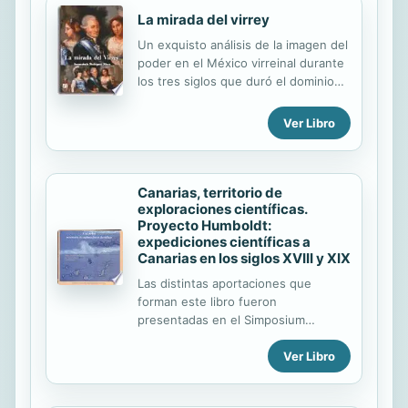
La mirada del virrey
Un exquisto análisis de la imagen del
poder en el México virreinal durante
los tres siglos que duró el dominio
español, con profusión de imágenes
en color y ,especialmente, de las
Ver Libro
series de retratos ubicados en el
Palacio de los Virreyes y en el
Ayuntamiento de México, que
configuran una verdadera dinastía
Canarias, territorio de
exploraciones científicas.
virreinal.
Proyecto Humboldt:
expediciones científicas a
Canarias en los siglos XVIII y XIX
Las distintas aportaciones que
forman este libro fueron
presentadas en el Simposium
Proyecto Humboldt 2002-2004. Las
Ver Libro
primeras intervenciones que recoge
son una detallada exposición del
proyecto y sus principales logros.