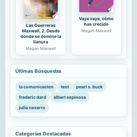
Vaya vaya, cómo
has crecido
Las Guerreras
Maxwell, 2. Desde
Megan Maxwell
donde se domine la
llanura
Megan Maxwell
Últimas Búsquedas
la comunicacion
test
pearl s. buck
frederic dard
albert espinosa
julia navarro
Categorías Destacadas