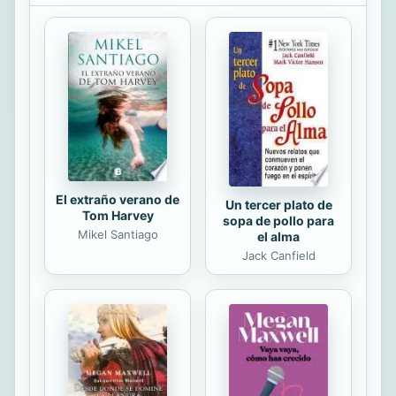
actividades delictivas: narcotráfico,
corrupción política, reciclaje de
residuos? Revisión de sus guerras
internas más destacadas. Breve
historia de la Camorra sigue un
criterio cronológico, dedicando los
primeros capítulos a las
generalidades y los...
El extraño verano de
Un tercer plato de
Tom Harvey
sopa de pollo para
Mikel Santiago
el alma
Jack Canfield