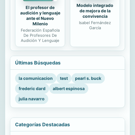
Modelo integrado
El profesor de
de mejora de la
audición y lenguaje
convivencia
ante el Nuevo
Isabel Fernández
Milenio
García
Federación Española
De Profesores De
Audición Y Lenguaje
Últimas Búsquedas
la comunicacion
test
pearl s. buck
frederic dard
albert espinosa
julia navarro
Categorías Destacadas