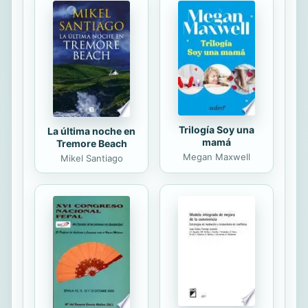
aparición sobre la Tierra, los seres
humanos han sentido la necesidad
de buscar enlaces con ese supuesto
o real más allá y de contestar a las
preguntas: ¿quiénes somos?, ...
Trilogía Soy una
La última noche en
mamá
Tremore Beach
Megan Maxwell
Mikel Santiago