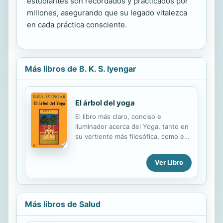
estudiantes son recordados y practicados por
millones, asegurando que su legado vitalezca
en cada práctica consciente.
Más libros de B. K. S. Iyengar
El árbol del yoga
El libro más claro, conciso e
iluminador acerca del Yoga, tanto en
su vertiente más filosófica, como en
su lado más práctico. El reconocido
maestro Iyengar nos habla de cómo
Ver Libro
el Yoga afronta temas de salud, de
amor, de la muerte, de experiencia
mística, de los maestros y de la
enseñanza. Un libro imprescindible
Más libros de Salud
tanto para los practicantes del Yoga
como para aquéllos que simplemente