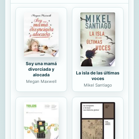
destino. Cuando escribe Por una
causa justa, Grossman es un hombre
destruido por la guerra. Su hijo ha
muerto en el frente y su madre ha
sido asesinada en el gueto.
Publicada finalmente en 1952, la
novela transcurre durante el primer
año de la...
Soy una mamá
divorciada y
La isla de las últimas
alocada
voces
Megan Maxwell
Mikel Santiago