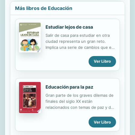
Más libros de Educación
Estudiar lejos de casa
Salir de casa para estudiar en otra
ciudad representa un gran reto.
Implica una serie de cambios que en
ocasiones son difíciles de
sobrellevar, como elegir el lugar para
Ver Libro
vivir, adaptarse a una forma de vida
diferente, hacer amigos, así como
experimentar sentimientos de
añoranza y deseos de regresar. Este
Educación para la paz
manual está diseñado para facilitarte
Gran parte de los graves dilemas de
la adaptación a un nuevo entorno
finales del siglo XX están
urbano, social y académico. Aquí
relacionados con temas de paz y de
encontrarás una descripción de las
conflicto, así como con los
etapas por las que pasarás si has
crecientes niveles de violencia, el
decidido cambiar de ciudad para
Ver Libro
impacto de un rápido cambio social o
continuar con tus estudios, así como
con materias referidas a los
prácticos consejos y