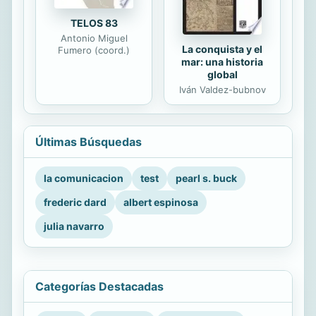
TELOS 83
Antonio Miguel
La conquista y el
Fumero (coord.)
mar: una historia
global
Iván Valdez-bubnov
Últimas Búsquedas
la comunicacion
test
pearl s. buck
frederic dard
albert espinosa
julia navarro
Categorías Destacadas