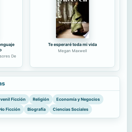
lenguaje
Te esperaré toda mi vida
o
Megan Maxwell
esores De
as
venil Ficción
Religión
Economía y Negocios
No Ficción
Biografía
Ciencias Sociales