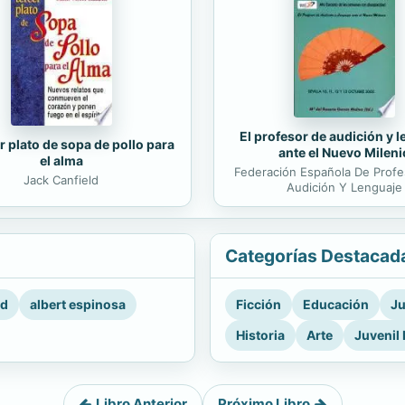
El profesor de audición y 
r plato de sopa de pollo para
ante el Nuevo Mileni
el alma
Federación Española De Prof
Jack Canfield
Audición Y Lenguaje
Categorías Destacad
rd
albert espinosa
Ficción
Educación
Ju
Historia
Arte
Juvenil 
Libro Anterior
Próximo Libro