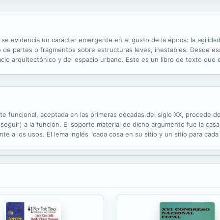
se evidencia un carácter emergente en el gusto de la época: la agilidad y
rio de partes o fragmentos sobre estructuras leves, inestables. Desde e
acio arquitectónico y del espacio urbano. Este es un libro de texto que
ncado laberinto de ideas, sensaciones, intuiciones y recuerdos que exist
nte funcional, aceptada en las primeras décadas del siglo XX, procede d
 seguir) a la función. El soporte material de dicho argumento fue la c
 a los usos. El lema inglés "cada cosa en su sitio y un sitio para cada c
 la irregularidad de las casas inglesas no dependía tanto de los...