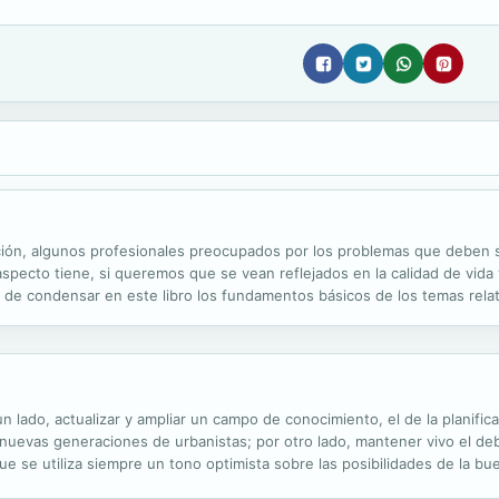
cción, algunos profesionales preocupados por los problemas que deben s
specto tiene, si queremos que se vean reflejados en la calidad de vida 
o de condensar en este libro los fundamentos básicos de los temas relati
idad de la empresa, según las Normas ISO 9000, e ISO 14000. Para lo cuál
un lado, actualizar y ampliar un campo de conocimiento, el de la planific
nuevas generaciones de urbanistas; por otro lado, mantener vivo el debat
ue se utiliza siempre un tono optimista sobre las posibilidades de la bu
uye una revisión profunda de la primera edición de este libro (1997). El 