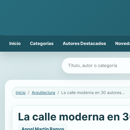
Inicio
Categorías
Autores Destacados
Noved
Buscar libros
Inicio
Arquitectura
La calle moderna en 30 autores contemporáneos y un pionero
La calle moderna en 
Angel Martín Ramos