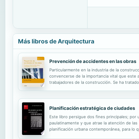
Más libros de Arquitectura
Prevención de accidentes en las obras
Particularmente en la industria de la constru
convencerse de la importancia vital que este a
trabajadores de la construcción. Se ha tratad
dejar de lado el enfoque de la Política de cal
Planificación estratégica de ciudades
Este libro persigue dos fines principales; por 
paulatinamente y que atrae la atención de las 
planificación urbana contemporánea, para lo q
desafíos del futuro. Esta nueva edición constit