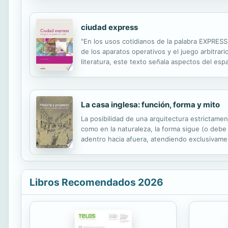
ciudad express
"En los usos cotidianos de la palabra EXPRESS 
de los aparatos operativos y el juego arbitra
literatura, este texto señala aspectos del esp
entender la Arquitectura a través de ese intri
La casa inglesa: función, forma y mito
La posibilidad de una arquitectura estrictame
como en la naturaleza, la forma sigue (o debe
adentro hacia afuera, atendiendo exclusivamente
asociación entre utilidad e irregularidad. Pero
Libros Recomendados 2026