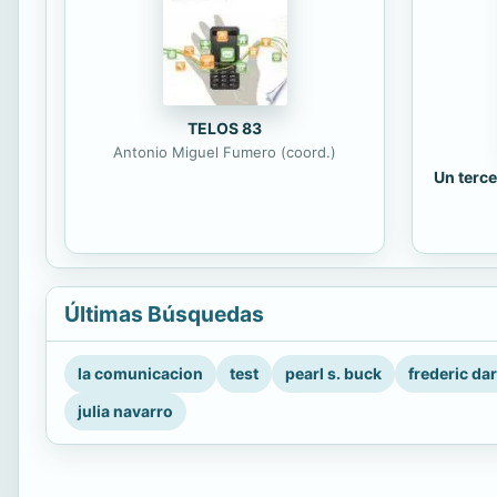
TELOS 83
Antonio Miguel Fumero (coord.)
Un terce
Últimas Búsquedas
la comunicacion
test
pearl s. buck
frederic da
julia navarro