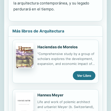
la arquitectura contemporánea, y su legado
perdurará en el tiempo.
Más libros de Arquitectura
Haciendas de Morelos
"Comprehensive study by a group of
scholars explores the development,
expansion, and economic impact of
haciendas in the state of Morelos,
especially those connected to the
Ver Libro
sugar industry. Illustrated with
contemporary color photographs,
19th- and early-20th-century
photographs, and maps. Also
Hannes Meyer
includes much archival data"--
Life and work of polemic architect
Handbook of Latin American Studies,
and urbanist Meyer (b. Switzerland),
v. 58.