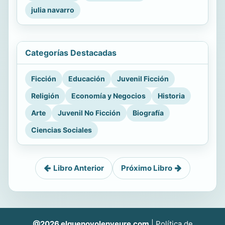
julia navarro
Categorías Destacadas
Ficción
Educación
Juvenil Ficción
Religión
Economía y Negocios
Historia
Arte
Juvenil No Ficción
Biografía
Ciencias Sociales
Libro Anterior
Próximo Libro
@2026 elquenovolenveure.com
|
Política de