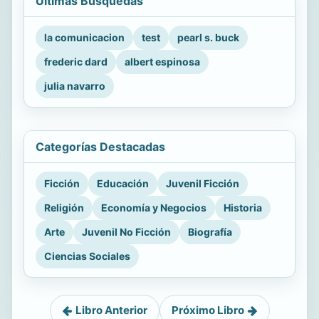
Últimas Búsquedas
la comunicacion
test
pearl s. buck
frederic dard
albert espinosa
julia navarro
Categorías Destacadas
Ficción
Educación
Juvenil Ficción
Religión
Economía y Negocios
Historia
Arte
Juvenil No Ficción
Biografía
Ciencias Sociales
Libro Anterior
Próximo Libro