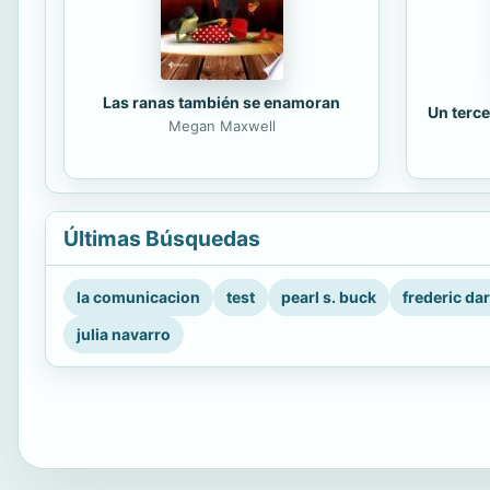
Las ranas también se enamoran
Un terce
Megan Maxwell
Últimas Búsquedas
la comunicacion
test
pearl s. buck
frederic da
julia navarro