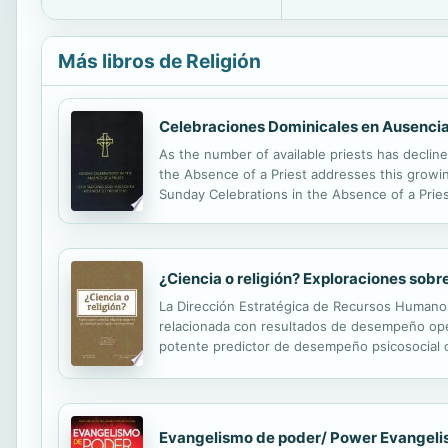
Más libros de Religión
Celebraciones Dominicales en Ausencia
As the number of available priests has declin
the Absence of a Priest addresses this growing
Sunday Celebrations in the Absence of a Priest
two appendices, Directory for Sunday Celebrat
¿Ciencia o religión? Exploraciones sobr
La Dirección Estratégica de Recursos Humano
relacionada con resultados de desempeño opera
potente predictor de desempeño psicosocial co
otros resultados. Debido a los actuales retos 
Evangelismo de poder/ Power Evangel