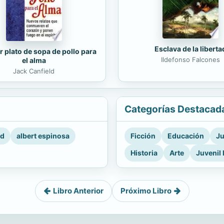
Esclava de la liberta
r plato de sopa de pollo para
Ildefonso Falcones
el alma
Jack Canfield
Categorías Destacad
rd
albert espinosa
Ficción
Educación
Ju
Historia
Arte
Juvenil 
Libro Anterior
Próximo Libro