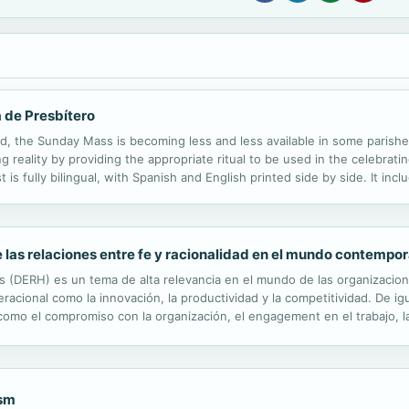
 de Presbítero
ed, the Sunday Mass is becoming less and less available in some parish
 reality by providing the appropriate ritual to be used in the celebratin
 is fully bilingual, with Spanish and English printed side by side. It in
ions in the Absence of a Priest and Gathered in Steadfast Faith. This...
e las relaciones entre fe y racionalidad en el mundo contempo
s (DERH) es un tema de alta relevancia en el mundo de las organizaci
cional como la innovación, la productividad y la competitividad. De ig
mo el compromiso con la organización, el engagement en el trabajo, la m
que enfrentan las organizaciones, estas se han visto abocadas a expandi
ism