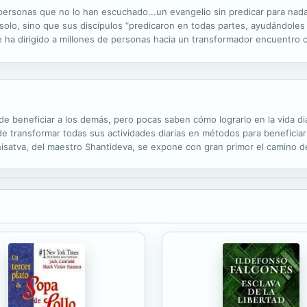
s personas que no lo han escuchado...un evangelio sin predicar para na
solo, sino que sus discípulos “predicaron en todas partes, ayudándole
e ha dirigido a millones de personas hacia un transformador encuentro 
r a cabo un evangelismo efectivo, demuestra cómo Dios obra a través de.
 beneficiar a los demás, pero pocas saben cómo lograrlo en la vida di
 transformar todas sus actividades diarias en métodos para beneficiar 
dhisatva, del maestro Shantideva, se expone con gran primor el camino 
ste maravilloso poema adaptándolo al mundo moderno. Este práctico manu