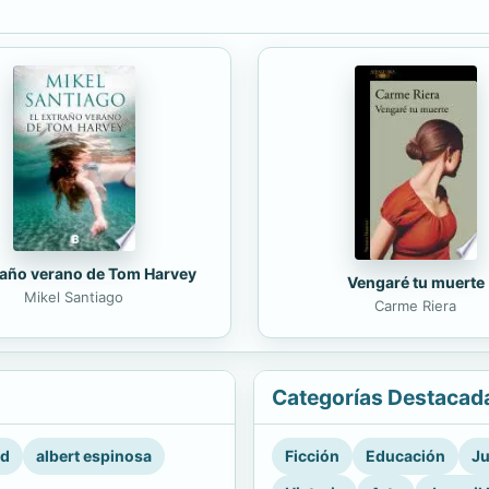
raño verano de Tom Harvey
Vengaré tu muerte
Mikel Santiago
Carme Riera
Categorías Destacad
rd
albert espinosa
Ficción
Educación
Ju