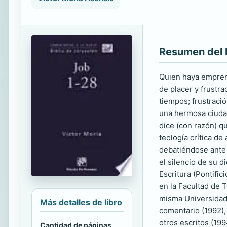
Resumen del 
Quien haya emprend
de placer y frustra
tiempos; frustraci
una hermosa ciudad
dice (con razón) qu
teología crítica de
debatiéndose ante 
el silencio de su d
Escritura (Pontific
en la Facultad de T
misma Universidad.
Más detalles de libro
comentario (1992), 
otros escritos (19
Cantidad de páginas