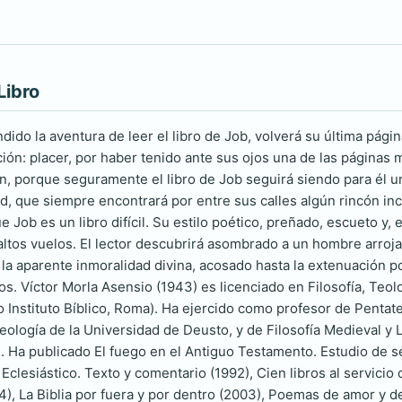
Libro
ido la aventura de leer el libro de Job, volverá su última pági
ción: placer, por haber tenido ante sus ojos una de las páginas m
ón, porque seguramente el libro de Job seguirá siendo para él 
, que siempre encontrará por entre sus calles algún rincón inc
e Job es un libro difícil. Su estilo poético, preñado, escueto y
 altos vuelos. El lector descubrirá asombrado a un hombre arroj
la aparente inmoralidad divina, acosado hasta la extenuación po
ios. Víctor Morla Asensio (1943) es licenciado en Filosofía, Teol
io Instituto Bíblico, Roma). Ha ejercido como profesor de Pentat
eología de la Universidad de Deusto, y de Filosofía Medieval y L
 Ha publicado El fuego en el Antiguo Testamento. Estudio de sem
Eclesiástico. Texto y comentario (1992), Cien libros al servicio d
94), La Biblia por fuera y por dentro (2003), Poemas de amor y 