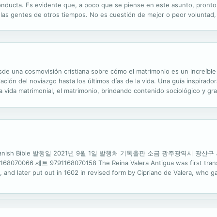
conducta. Es evidente que, a poco que se piense en este asunto, pront
as gentes de otros tiempos. No es cuestión de mejor o peor voluntad,
 y nuestra cultura es distinta. La sociedad evoluciona a un ritmo tan rá
esde una cosmovisión cristiana sobre cómo el matrimonio es un increíble
ción del noviazgo hasta los últimos días de la vida. Una guía inspiradora
a vida matrimonial, el matrimonio, brindando contenido sociológico y gran
o una cosa: La soledad (Gn 2:18) y Dios quiso paliar ese problema...
ncia Spanish Bible 발행일 2021년 9월 1일 발행처 기독출판 소금 광주광역시 광산구
0066 세트 9791168070158 The Reina Valera Antigua was first transla
, and later put out in 1602 in revised form by Cipriano de Valera, who ga
대한 저작권 기타...