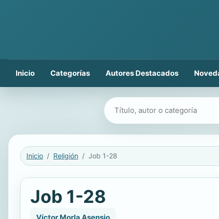
Inicio
Categorías
Autores Destacados
Noved
Buscar libros
Inicio
Religión
Job 1-28
Job 1-28
Víctor Morla Asensio