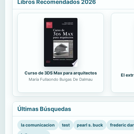
Libros Recomendados 2026
Curso de 3DS Max para arquitectos
El ext
María Fullaondo Buigas De Dalmau
Últimas Búsquedas
la comunicacion
test
pearl s. buck
frederic da