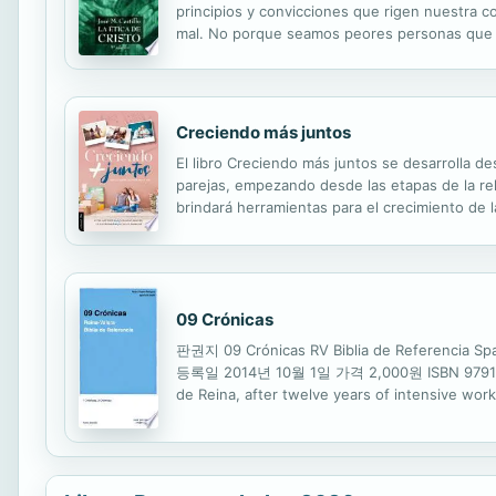
principios y convicciones que rigen nuestra 
mal. No porque seamos peores personas que l
problema está en que los tiempos han cambiado
Creciendo más juntos
El libro Creciendo más juntos se desarrolla d
parejas, empezando desde las etapas de la rela
brindará herramientas para el crecimiento de l
fue "bueno en gran manera" (Gn 2: 24), except
09 Crónicas
판권지 09 Crónicas RV Biblia de Refere
등록일 2014년 10월 1일 가격 2,000원 ISBN 979116807
de Reina, after twelve years of intensive work
revision and improvement. 작성한 저작물에 