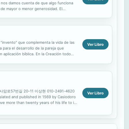
o nos damos cuenta de que algo funciona
 de mayor o menor generosidad. El
pido y toca zonas tan...
 "invento" que complementa la vida de las
Ver Libro
 para el desarrollo de la pareja que
 aplicación bíblica. En la Creación todo
 사암로57번길 20-11 이상현 010-2491-4620
Ver Libro
ted and published in 1569 by Casiodoro
ve more than twenty years of his life to its