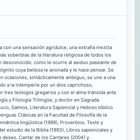
na con una sensación agridulce, una extraña mezcla
ás soberbias de la literatura religiosa de todos los
un desconocido, como le ocurre al asiduo paseante de
ógnito cuya belleza le anonada y le hace pensar. Se
, en ocasiones, sintácticamente ambiguo, se une a una
ado a la intemperie por un dios caprichoso,
r tres teólogos gregarios y con el alma transida ante
ogía y Filología Trilingüe, y doctor en Sagrada
euco, Salmos, Literatura Sapiencial y Hebreo bíblico
enguas Clásicas en la Facultad de Filosofía de la
ántica lingüística (1988), Proverbios. Texto y
el estudio de la Biblia (1993), Libros sapienciales y
de deseo. Cantar de los Cantares (2004) y