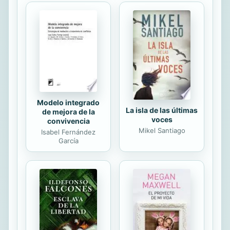
(alterada por el dramaturgo) con el
noble don Pedro González de Lara.
Introduce en la acción al noble
portugués don Álvaro de Viseo,
evidente anacronismo histórico, pero
que sitúa esta comedia entre las de
"materia...
Modelo integrado
La isla de las últimas
de mejora de la
voces
convivencia
Mikel Santiago
Isabel Fernández
García