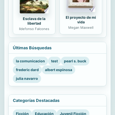
El proyecto de mi
Esclava de la
vida
libertad
Megan Maxwell
Ildefonso Falcones
Últimas Búsquedas
la comunicacion
test
pearl s. buck
frederic dard
albert espinosa
julia navarro
Categorías Destacadas
Ficción
Educación
Juvenil Ficción