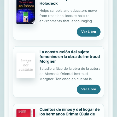
Holodeck
Helps schools and educators move
from traditional lecture halls to
environments that, encouraging
immersive student-centered learning
experiences, will boost student
Ver Libro
engagement, enable project-based
learning, incorporate technology and
encourage student-led learning.
La construcción del sujeto
femenino en la obra de Irmtraud
Morgner
Estudio crítico de la obra de la autora
de Alemania Oriental Irmtraud
Morgner. Teniendo en cuenta la
coyuntura sociopolítica del momento
Ver Libro
y las relaciones que sus obras
establecen con diversas teorías de
vanguardia, se aborda la cuestión de
cómo configura diversos modelos de
Cuentos de niños y del hogar de
subjetividad femenina y esboza
los hermanos Grimm (Guía de
proyectos de emancipación para las