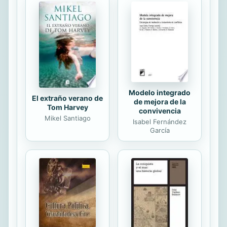
la justa resistencia al cambio de
muchos docentes? ¿Qué hacer para
mejorar la educación, para ofrecer
una educación de calidad? El libro,
con un enfoque eminentemente
práctico, trata de responder a estas
cuestiones,...
Modelo integrado
El extraño verano de
de mejora de la
Tom Harvey
convivencia
Mikel Santiago
Isabel Fernández
García