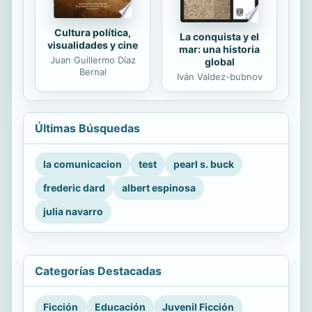
Cultura política,
La conquista y el
visualidades y cine
mar: una historia
Juan Guillermo Díaz
global
Bernal
Iván Valdez-bubnov
Últimas Búsquedas
la comunicacion
test
pearl s. buck
frederic dard
albert espinosa
julia navarro
Categorías Destacadas
Ficción
Educación
Juvenil Ficción