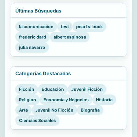
Últimas Búsquedas
la comunicacion
test
pearl s. buck
frederic dard
albert espinosa
julia navarro
Categorías Destacadas
Ficción
Educación
Juvenil Ficción
Religión
Economía y Negocios
Historia
Arte
Juvenil No Ficción
Biografía
Ciencias Sociales