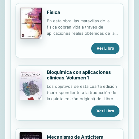
Física
En esta obra, las maravillas de la
fisica cobran vida a traves de
aplicaciones reales obtenidas de las
ciencias de la vida y otras disciplinas,
como arquitectura y meteorologia. La
Ver Libro
redaccion sencilla y la presentacion
visual que utiliza Hecht se anticipan
a las preguntas de los estudiantes,
dando un enfoque que entreteje los
Bioquímica con aplicaciones
descubrimientos de la fisica
clínicas. Volumen 1
contemporanea con sus
Los objetivos de esta cuarta edición
perspectivas historicas.
(correspondiente a la traducción de
la quinta edición original) del Libro de
Texto de Bioquímica con Aplicaciones
Ver Libro
Clínicas son: presentar una discusión
clara y precisa de la bioquímica de las
células de mamífero y, cuando esté
justificado, de células procarióticas y
eucarióticas; relacionar los hechos
Mecanismo de Anticitera