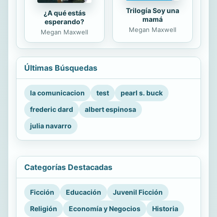
Trilogía Soy una
¿A qué estás
mamá
esperando?
Megan Maxwell
Megan Maxwell
Últimas Búsquedas
la comunicacion
test
pearl s. buck
frederic dard
albert espinosa
julia navarro
Categorías Destacadas
Ficción
Educación
Juvenil Ficción
Religión
Economía y Negocios
Historia