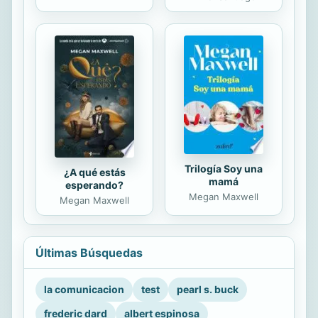
Trilogía Soy una
¿A qué estás
mamá
esperando?
Megan Maxwell
Megan Maxwell
Últimas Búsquedas
la comunicacion
test
pearl s. buck
frederic dard
albert espinosa