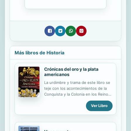
Más libros de Historia
Crónicas del oro y la plata
americanos
La urdimbre y trama de este libro se
teje con los acontecimientos de la
Conquista y la Colonia en los Reinos
de Indias: el choque violento de dos
Ver Libro
mundos, la instauración del dominio
de los europeos, la evangelización, la
aculturación por mestizaje de
cacicazgos y razas. Simultá-
neamente se cumplieron la