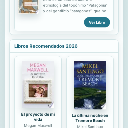
sociedades donde existen mayores
etimología del topónimo “Patagonia”
niveles de inversión, de producto
y del gentilicio “patagones”, que hoy
interno bruto, respeto a los
utilizamos para designar esas tierras
derechos humanos y civiles,
Ver Libro
y ese pueblo.
integración a los mercados
internacionales, acceso equitativo a
oportunidades de desarrollo...
Libros Recomendados 2026
El proyecto de mi
La última noche en
vida
Tremore Beach
Megan Maxwell
Mikel Santiago