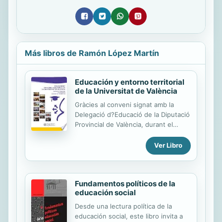
Más libros de Ramón López Martín
Educación y entorno territorial
de la Universitat de València
Gràcies al conveni signat amb la
Delegació d?Educació de la Diputació
Provincial de València, durant el
2013, el Vicerectorat de Participació i
Projecció Territorial va promoure
Ver Libro
diverses accions acadèmiques en les
capitals de comarca, per tractar
diversos temes d?interès relacionats
Fundamentos políticos de la
amb el territori . Aquest volum recull
educación social
algunes de les conferències i taules
redones al voltant de l?educació i la
Desde una lectura política de la
seua relació amb el patrimoni
educación social, este libro invita a