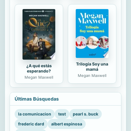
Trilogía Soy una
¿A qué estás
mamá
esperando?
Megan Maxwell
Megan Maxwell
Últimas Búsquedas
la comunicacion
test
pearl s. buck
frederic dard
albert espinosa