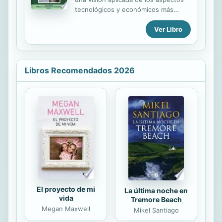
recogidos en esta publicación.
tecnológicos y económicos más
significativos de los procesos de
Ver Libro
conformado de metales por arranque
de viruta. Dos primeras partes
(aspectos tecnológicos básicos del
conformado, y análisis económicos
basados en la estimación de tiempos
Libros Recomendados 2026
y costes de fabricación) y un anexo
con nomenclaturas, tablas...,
El proyecto de mi
La última noche en
vida
Tremore Beach
Megan Maxwell
Mikel Santiago