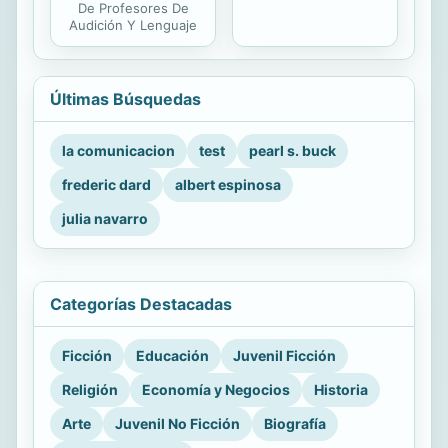
De Profesores De
Audición Y Lenguaje
Últimas Búsquedas
la comunicacion
test
pearl s. buck
frederic dard
albert espinosa
julia navarro
Categorías Destacadas
Ficción
Educación
Juvenil Ficción
Religión
Economía y Negocios
Historia
Arte
Juvenil No Ficción
Biografía