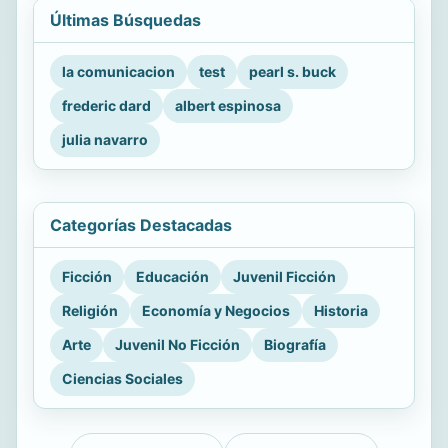
Últimas Búsquedas
la comunicacion
test
pearl s. buck
frederic dard
albert espinosa
julia navarro
Categorías Destacadas
Ficción
Educación
Juvenil Ficción
Religión
Economía y Negocios
Historia
Arte
Juvenil No Ficción
Biografía
Ciencias Sociales