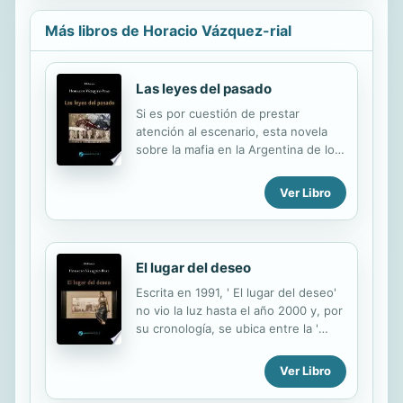
Más libros de Horacio Vázquez-rial
Las leyes del pasado
Si es por cuestión de prestar
atención al escenario, esta novela
sobre la mafia en la Argentina de los
años veinte también podría ser
considerada parte del "ciclo
Ver Libro
argentino" de Horacio Vázquez-Rial.
Una novela que surge de una
investigación del autor sobre
Mussolini y sus relaciones con la
El lugar del deseo
mafia, y de allí a las ramificaciones de
Escrita en 1991, ' El lugar del deseo'
este poderoso grupo criminal en la
no vio la luz hasta el año 2000 y, por
Argentina. Un libro violento, que
su cronología, se ubica entre la '
transcurre en numerosos escenarios
Historia del Triste' y ' La libertad de
y que relata las aventuras de
Italia'. Un historia que explora las
diversos personajes relacionados
Ver Libro
contradicciones de Tristán Justo
con las actividades de la mafia en la
entre dedicarse a la pintura o a la
ciudad de Rosario, llamada en los