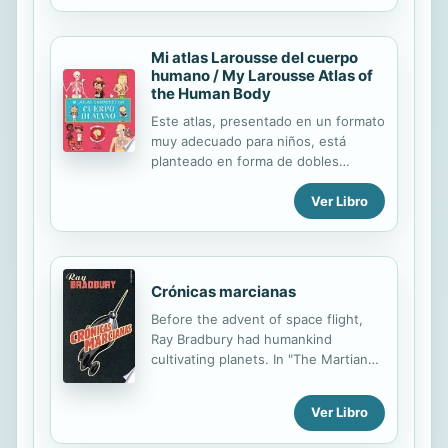
Mi atlas Larousse del cuerpo
humano / My Larousse Atlas of
the Human Body
Este atlas, presentado en un formato
muy adecuado para niños, está
planteado en forma de dobles
páginas con dibujos de las partes del
Ver Libro
cuerpo humano. Sus ilustraciones
poseen un toque de humor que las
hace muy divertidas para los
pequeños y llama la atención de los
mayores. «Mi Atlas Larousse del
Crónicas marcianas
cuerpo humano» está organizado en
Before the advent of space flight,
función de las partes del cuerpo que
Ray Bradbury had humankind
se ven involucradas en cada una de
cultivating planets. In "The Martian
las diferentes funciones: comer,
Chronicles," humanity discovers an
comunicarse, dormir, respirar,
ancient civilization on the verge of
moverse, aprender, crecer... Algunas
Ver Libro
ruin. This classic work presents tales
páginas son desplegables donde el
of human interaction with one
niño podrá apreciar con todo detalle