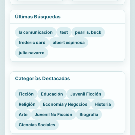
Últimas Búsquedas
la comunicacion
test
pearl s. buck
frederic dard
albert espinosa
julia navarro
Categorías Destacadas
Ficción
Educación
Juvenil Ficción
Religión
Economía y Negocios
Historia
Arte
Juvenil No Ficción
Biografía
Ciencias Sociales