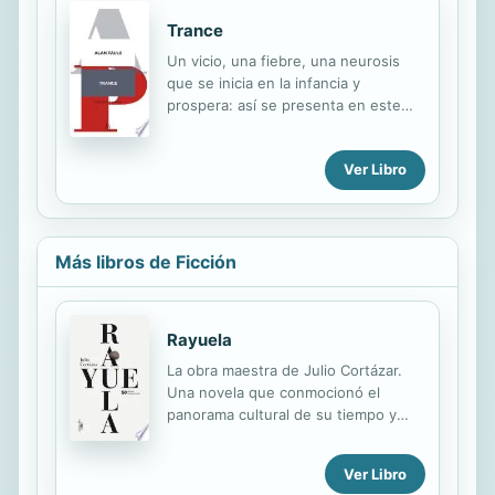
Trance
Un vicio, una fiebre, una neurosis
que se inicia en la infancia y
prospera: así se presenta en este
libro la lectura, como una experiencia
radical, intensa. Hace falta
Ver Libro
desdoblarse, verse a sí mismo bajo la
perspectiva de una tercera persona,
para describir las obsesiones que
conforman el identikit del lector Alan
Más libros de Ficción
Pauls: su adn, esa ley del deseo
irrefrenable que funda la continuidad
(no la escisión) entre vida y arte. Un
paso más allá del lector apasionado,
Rayuela
Trance propone un glosario de la
La obra maestra de Julio Cortázar.
lectura vivida hasta el fanatismo.
Una novela que conmocionó el
panorama cultural de su tiempo y
marcó un hito insoslayable dentro de
la narrativa contemporánea.
Ver Libro