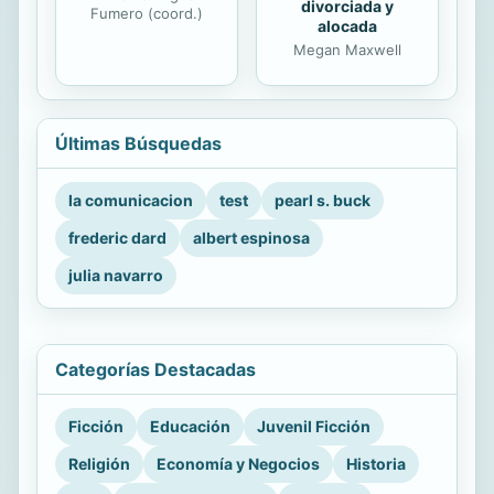
divorciada y
Fumero (coord.)
alocada
Megan Maxwell
Últimas Búsquedas
la comunicacion
test
pearl s. buck
frederic dard
albert espinosa
julia navarro
Categorías Destacadas
Ficción
Educación
Juvenil Ficción
Religión
Economía y Negocios
Historia